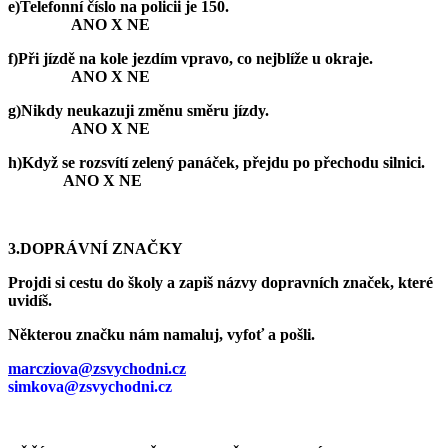
e)Telefonní číslo na policii je 150.
ANO X NE
f)Při jízdě na kole jezdím vpravo, co nejblíže u okraje.
ANO X NE
g)Nikdy neukazuji změnu směru jízdy.
ANO X NE
h)Když se rozsvítí zelený panáček, přejdu po přechodu silnici.
ANO X NE
3.DOPRÁVNÍ ZNAČKY
Projdi si cestu do školy a zapiš názvy dopravních značek, které
uvidíš.
Některou značku nám namaluj, vyfoť a pošli.
marcziova@zsvychodni.cz
simkova@zsvychodni.cz