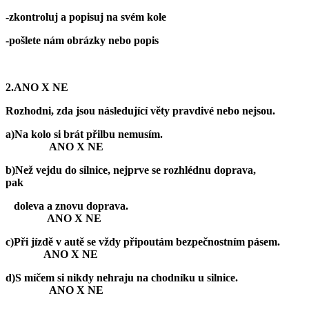
-zkontroluj a popisuj na svém kole
-pošlete nám obrázky nebo popis
2.ANO X NE
Rozhodni, zda jsou následující věty pravdivé nebo nejsou.
a)Na kolo si brát přilbu nemusím.
ANO X NE
b)Než vejdu do silnice, nejprve se rozhlédnu doprava,
pak
doleva a znovu doprava.
ANO X NE
c)Při jízdě v autě se vždy připoutám bezpečnostním pásem.
ANO X NE
d)S míčem si nikdy nehraju na chodníku u silnice.
ANO X NE