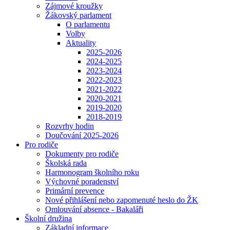
Zájmové kroužky
Žákovský parlament
O parlamentu
Volby
Aktuality
2025-2026
2024-2025
2023-2024
2022-2023
2021-2022
2020-2021
2019-2020
2018-2019
Rozvrhy hodin
Doučování 2025-2026
Pro rodiče
Dokumenty pro rodiče
Školská rada
Harmonogram školního roku
Výchovné poradenství
Primární prevence
Nové přihlášení nebo zapomenuté heslo do ŽK
Omlouvání absence - Bakaláři
Školní družina
Základní informace