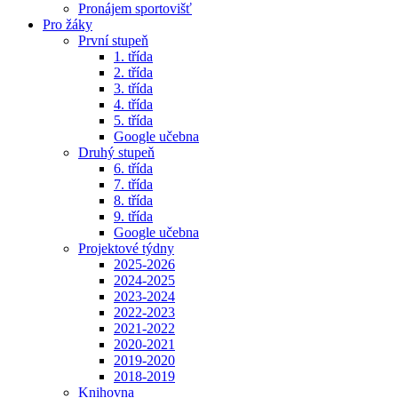
Pronájem sportovišť
Pro žáky
První stupeň
1. třída
2. třída
3. třída
4. třída
5. třída
Google učebna
Druhý stupeň
6. třída
7. třída
8. třída
9. třída
Google učebna
Projektové týdny
2025-2026
2024-2025
2023-2024
2022-2023
2021-2022
2020-2021
2019-2020
2018-2019
Knihovna