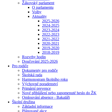
Žákovský parlament
O parlamentu
Volby
Aktuality
2025-2026
2024-2025
2023-2024
2022-2023
2021-2022
2020-2021
2019-2020
2018-2019
Rozvrhy hodin
Doučování 2025-2026
Pro rodiče
Dokumenty pro rodiče
Školská rada
Harmonogram školního roku
Výchovné poradenství
Primární prevence
Nové přihlášení nebo zapomenuté heslo do ŽK
Omlouvání absence - Bakaláři
Školní družina
Základní informace
Plánované akce