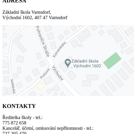
ADRESA
Základní škola Varnsdorf,
Východní 1602, 407 47 Varnsdorf
KONTAKTY
Ředitelka školy - tel.:
775 872 658
Kancelář, účetní, omlouvání nepřítomnosti - tel.:
737 205 470