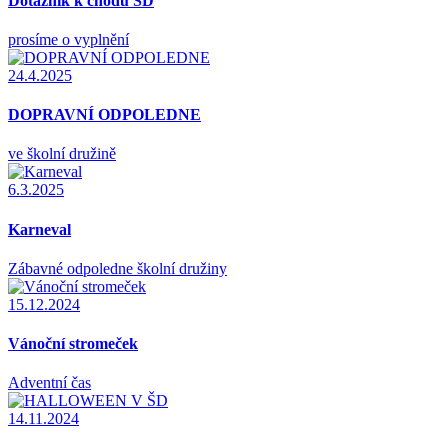
Dotazník k chodu ŠD
prosíme o vyplnění
24.4.2025
DOPRAVNÍ ODPOLEDNE
ve školní družině
6.3.2025
Karneval
Zábavné odpoledne školní družiny
15.12.2024
Vánoční stromeček
Adventní čas
14.11.2024