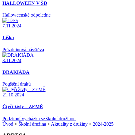
HALLOWEEN V ŠD
Halloweenské odpoledne
7.11.2024
Liška
Prázdninová návštěva
3.11.2024
DRAKIÁDA
Pouštění draků
21.10.2024
Čtyři živly – ZEMĚ
Podzimní vycházka se školní družinou
Úvod
>
Školní družina
>
Aktuality z družiny
>
2024-2025