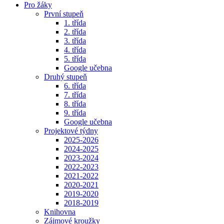
Pro žáky
První stupeň
1. třída
2. třída
3. třída
4. třída
5. třída
Google učebna
Druhý stupeň
6. třída
7. třída
8. třída
9. třída
Google učebna
Projektové týdny
2025-2026
2024-2025
2023-2024
2022-2023
2021-2022
2020-2021
2019-2020
2018-2019
Knihovna
Zájmové kroužky