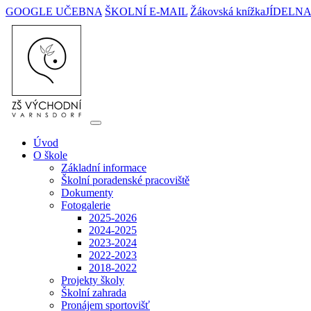
GOOGLE UČEBNA
ŠKOLNÍ E-MAIL
Žákovská knížka
JÍDELN
Úvod
O škole
Základní informace
Školní poradenské pracoviště
Dokumenty
Fotogalerie
2025-2026
2024-2025
2023-2024
2022-2023
2018-2022
Projekty školy
Školní zahrada
Pronájem sportovišť