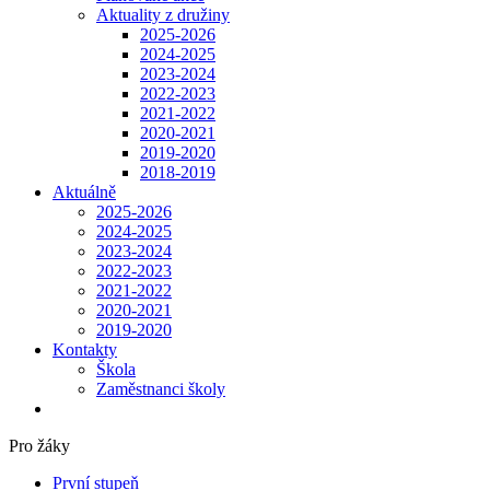
Aktuality z družiny
2025-2026
2024-2025
2023-2024
2022-2023
2021-2022
2020-2021
2019-2020
2018-2019
Aktuálně
2025-2026
2024-2025
2023-2024
2022-2023
2021-2022
2020-2021
2019-2020
Kontakty
Škola
Zaměstnanci školy
Pro žáky
První stupeň