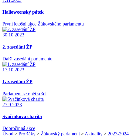
7.11.2023
Halloweenský pátek
První letošní akce Žákovského parlamentu
30.10.2023
2. zasedání ŽP
Další zasedání parlamentu
17.10.2023
1. zasedání ŽP
Parlament se opět sešel
27.9.2023
Svačinková charita
Dobročinná akce
Úvod
>
Pro žáky
>
Žákovský parlament
>
Aktuality
>
2023-2024