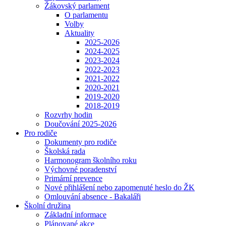
Žákovský parlament
O parlamentu
Volby
Aktuality
2025-2026
2024-2025
2023-2024
2022-2023
2021-2022
2020-2021
2019-2020
2018-2019
Rozvrhy hodin
Doučování 2025-2026
Pro rodiče
Dokumenty pro rodiče
Školská rada
Harmonogram školního roku
Výchovné poradenství
Primární prevence
Nové přihlášení nebo zapomenuté heslo do ŽK
Omlouvání absence - Bakaláři
Školní družina
Základní informace
Plánované akce