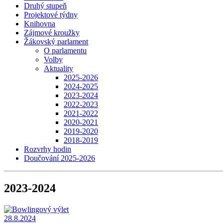
Druhý stupeň
Projektové týdny
Knihovna
Zájmové kroužky
Žákovský parlament
O parlamentu
Volby
Aktuality
2025-2026
2024-2025
2023-2024
2022-2023
2021-2022
2020-2021
2019-2020
2018-2019
Rozvrhy hodin
Doučování 2025-2026
2023-2024
28.8.2024