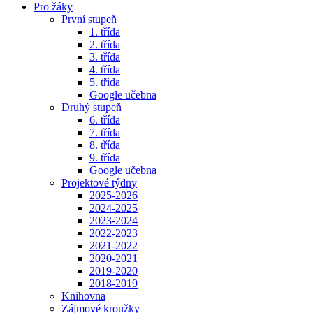
Pro žáky
První stupeň
1. třída
2. třída
3. třída
4. třída
5. třída
Google učebna
Druhý stupeň
6. třída
7. třída
8. třída
9. třída
Google učebna
Projektové týdny
2025-2026
2024-2025
2023-2024
2022-2023
2021-2022
2020-2021
2019-2020
2018-2019
Knihovna
Zájmové kroužky