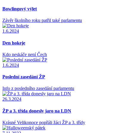
Bowlingový výlet
Závěr školního roku patřil také parlamentu
1.6.2024
Den hokeje
Kdo neskáče není Čech
1.6.2024
Poslední zasedání ŽP
Info z posledního zasedání parlamentu
26.3.2024
ŽP a 3. třída donesly jaro na LDN
Krásné Velikonoce popřáli žáci ŽP a 3. třídy