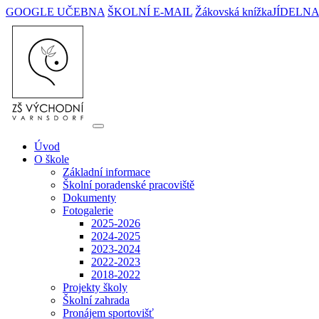
GOOGLE UČEBNA
ŠKOLNÍ E-MAIL
Žákovská knížka
JÍDELN
Úvod
O škole
Základní informace
Školní poradenské pracoviště
Dokumenty
Fotogalerie
2025-2026
2024-2025
2023-2024
2022-2023
2018-2022
Projekty školy
Školní zahrada
Pronájem sportovišť