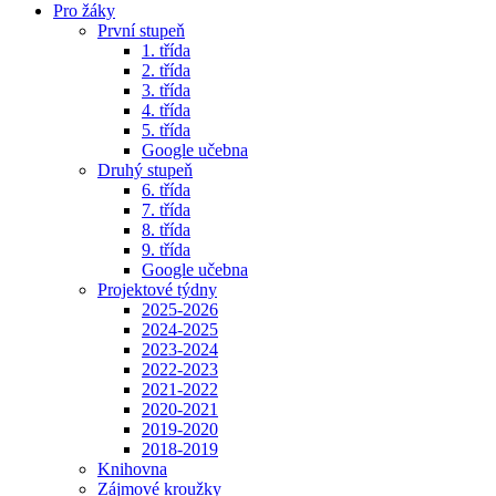
Pro žáky
První stupeň
1. třída
2. třída
3. třída
4. třída
5. třída
Google učebna
Druhý stupeň
6. třída
7. třída
8. třída
9. třída
Google učebna
Projektové týdny
2025-2026
2024-2025
2023-2024
2022-2023
2021-2022
2020-2021
2019-2020
2018-2019
Knihovna
Zájmové kroužky