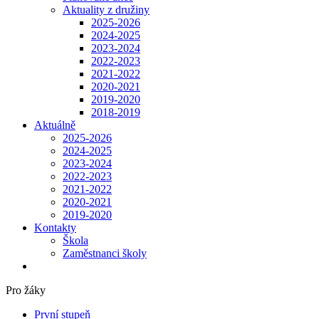
Aktuality z družiny
2025-2026
2024-2025
2023-2024
2022-2023
2021-2022
2020-2021
2019-2020
2018-2019
Aktuálně
2025-2026
2024-2025
2023-2024
2022-2023
2021-2022
2020-2021
2019-2020
Kontakty
Škola
Zaměstnanci školy
Pro žáky
První stupeň