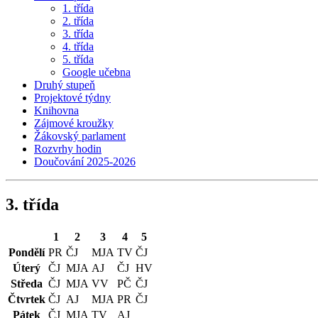
1. třída
2. třída
3. třída
4. třída
5. třída
Google učebna
Druhý stupeň
Projektové týdny
Knihovna
Zájmové kroužky
Žákovský parlament
Rozvrhy hodin
Doučování 2025-2026
3. třída
1
2
3
4
5
Pondělí
PR
ČJ
MJA
TV
ČJ
Úterý
ČJ
MJA
AJ
ČJ
HV
Středa
ČJ
MJA
VV
PČ
ČJ
Čtvrtek
ČJ
AJ
MJA
PR
ČJ
Pátek
ČJ
MJA
TV
AJ