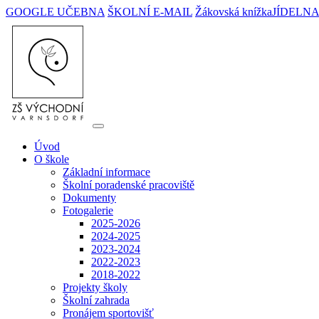
GOOGLE UČEBNA
ŠKOLNÍ E-MAIL
Žákovská knížka
JÍDELN
Úvod
O škole
Základní informace
Školní poradenské pracoviště
Dokumenty
Fotogalerie
2025-2026
2024-2025
2023-2024
2022-2023
2018-2022
Projekty školy
Školní zahrada
Pronájem sportovišť