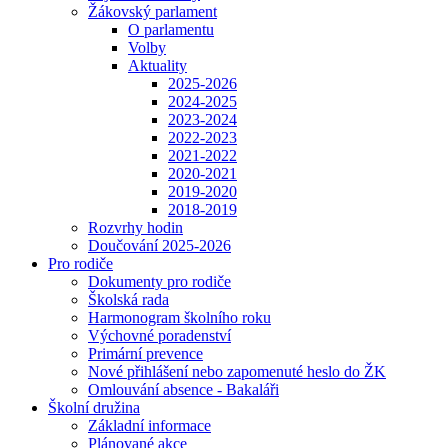
Žákovský parlament
O parlamentu
Volby
Aktuality
2025-2026
2024-2025
2023-2024
2022-2023
2021-2022
2020-2021
2019-2020
2018-2019
Rozvrhy hodin
Doučování 2025-2026
Pro rodiče
Dokumenty pro rodiče
Školská rada
Harmonogram školního roku
Výchovné poradenství
Primární prevence
Nové přihlášení nebo zapomenuté heslo do ŽK
Omlouvání absence - Bakaláři
Školní družina
Základní informace
Plánované akce