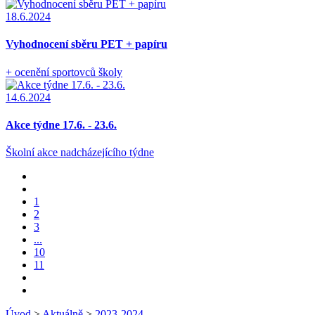
18.6.2024
Vyhodnocení sběru PET + papíru
+ ocenění sportovců školy
14.6.2024
Akce týdne 17.6. - 23.6.
Školní akce nadcházejícího týdne
1
2
3
...
10
11
Úvod
>
Aktuálně
>
2023-2024