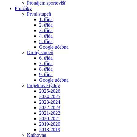
Pronájem sportovišť
Pro žáky
První stupeň
1. třída
2. třída
3. třída
4. třída
5. třída
Google učebna
Druhý stupeň
6. třída
7. třída
8. třída
9. třída
Google učebna
Projektové týdny
2025-2026
2024-2025
2023-2024
2022-2023
2021-2022
2020-2021
2019-2020
2018-2019
Knihovna