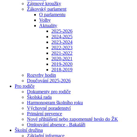
Zájmové kroužky
Žákovský parlament
O parlamentu
Volby
Aktuality
2025-2026
2024-2025
2023-2024
2022-2023
2021-2022
2020-2021
2019-2020
2018-2019
Rozvrhy hodin
Doučování 2025-2026
Pro rodiče
Dokumenty pro rodiče
Školská rada
Harmonogram školního roku
Výchovné poradenství
Primární prevence
Nové přihlášení nebo zapomenuté heslo do ŽK
Omlouvání absence - Bakaláři
Školní družina
Základní informace