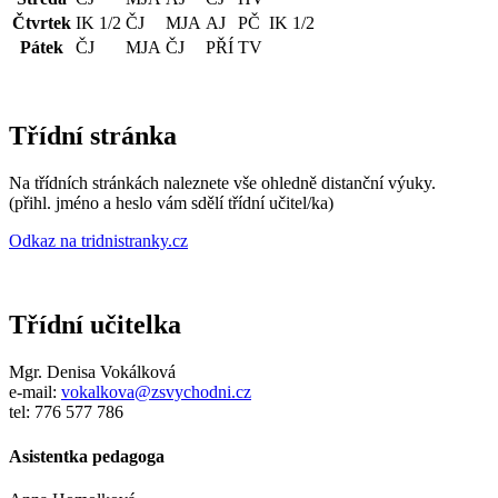
Čtvrtek
IK 1/2
ČJ
MJA
AJ
PČ
IK 1/2
Pátek
ČJ
MJA
ČJ
PŘÍ
TV
Třídní stránka
Na třídních stránkách naleznete vše ohledně distanční výuky.
(přihl. jméno a heslo vám sdělí třídní učitel/ka)
Odkaz na tridnistranky.cz
Třídní učitelka
Mgr. Denisa Vokálková
e-mail:
vokalkova@zsvychodni.cz
tel: 776 577 786
Asistentka pedagoga