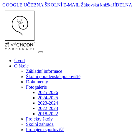
GOOGLE UČEBNA
ŠKOLNÍ E-MAIL
Žákovská knížka
JÍDELN
Úvod
O škole
Základní informace
Školní poradenské pracoviště
Dokumenty
Fotogalerie
2025-2026
2024-2025
2023-2024
2022-2023
2018-2022
Projekty školy
Školní zahrada
Pronájem sportovišť