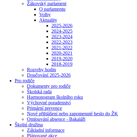
Žákovský parlament
O parlamentu
Volby
Aktuality
2025-2026
2024-2025
2023-2024
2022-2023
2021-2022
2020-2021
2019-2020
2018-2019
Rozvrhy hodin
Doučování 2025-2026
Pro rodiče
Dokumenty pro rodiče
Školská rada
Harmonogram školního roku
Výchovné poradenství
Primární prevence
Nové přihlášení nebo zapomenuté heslo do ŽK
Omlouvání absence - Bakaláři
Školní družina
Základní informace
Plánované akce