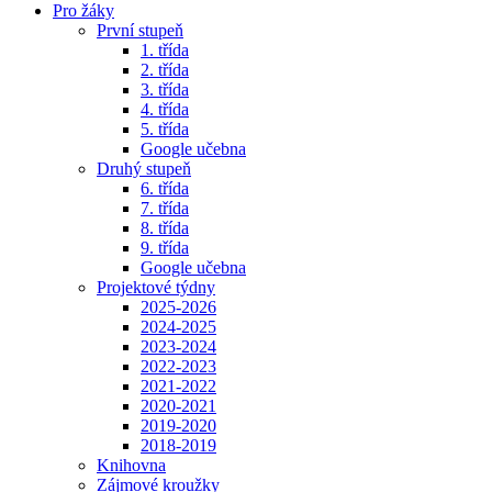
Pro žáky
První stupeň
1. třída
2. třída
3. třída
4. třída
5. třída
Google učebna
Druhý stupeň
6. třída
7. třída
8. třída
9. třída
Google učebna
Projektové týdny
2025-2026
2024-2025
2023-2024
2022-2023
2021-2022
2020-2021
2019-2020
2018-2019
Knihovna
Zájmové kroužky