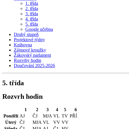
1. třída
2. třída
3. třída
4. třída
5. třída
Google učebna
Druhý stupeň
Projektové týdny
Knihovna
Zájmové kroužky
Žákovský parlament
Rozvrhy hodin
Doučování 2025-2026
5. třída
Rozvrh hodin
1
2
3
4
5
6
Pondělí
AJ
ČJ
MJA
VL
TV
PŘÍ
Úterý
ČJ
MJA
VL
VV
VV
Středa
ČJ
MJA
AJ
ČJ
HV