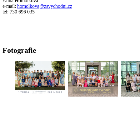
Anna Homolková
e-mail:
homolkova@zsvychodni.cz
tel: 730 696 035
Fotografie