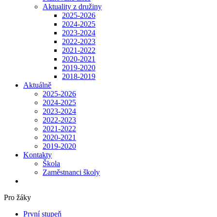
Aktuality z družiny
2025-2026
2024-2025
2023-2024
2022-2023
2021-2022
2020-2021
2019-2020
2018-2019
Aktuálně
2025-2026
2024-2025
2023-2024
2022-2023
2021-2022
2020-2021
2019-2020
Kontakty
Škola
Zaměstnanci školy
Pro žáky
První stupeň