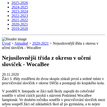
2025-2026
2024-2025
2023-2024
2022-2023
2021-2022
2020-2021
2019-2020
Úvod
>
Aktuálně
>
2020-2021
> Nejusilovnější třída z okresu v
učení slovíček - WocaBee
Nejusilovnější třída z okresu v učení
slovíček - WocaBee
20.11.2020
Žáci 3. třídy rozděleni do dvou skupin získali první a sedmé místo v
procvičování slovíček v okrese Děčín a postupují do krajského kola.
V pondělí 9. listopadu se žáci naší školy zapojili do celočeské
soutěže v učení cizích jazyků s názvem Podzimní WocaBee
šampionát. Ve druhém ročníku soutěže v procvičování slovíček mezi
sebou soupeří žáci od základních škol až po gymnázia, a to nejen