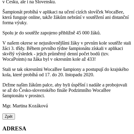
v Česku, ale i na Slovensku.
Šampionát probíhá v aplikaci na učení cizích slovíček WocaBee,
která funguje online, takže žákům nebrání v soutěžení ani distanční
forma výuky.
Spolu je do soutěže zapojeno přibližně 45 000 žáků.
V našem okrese se nejusilovnějšími žáky v prvním kole soutěže stali
žáci 3. třídy. Během prvního týdne šampionátu získali v aplikaci
skvělý výsledek - jejich průměrný denní počet bodů (tzv.
WocaPoints) na žáka byl v okresním kole až 433!
Stali se tak okresními WocaBee šampiony a postupují do krajského
kola, které probíhá od 17. do 20. listopadu 2020.
Držme našim žákům palce, aby byli úspěšní i nadále a probojovali
se až do Česko-slovenského finále Podzimního WocaBee
šampionátu v prosinci.
Mgr. Martina Kozáková
Zpět
ADRESA