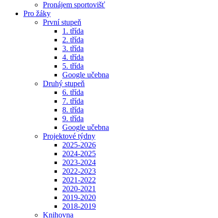
Pronájem sportovišť
Pro žáky
První stupeň
1. třída
2. třída
3. třída
4. třída
5. třída
Google učebna
Druhý stupeň
6. třída
7. třída
8. třída
9. třída
Google učebna
Projektové týdny
2025-2026
2024-2025
2023-2024
2022-2023
2021-2022
2020-2021
2019-2020
2018-2019
Knihovna