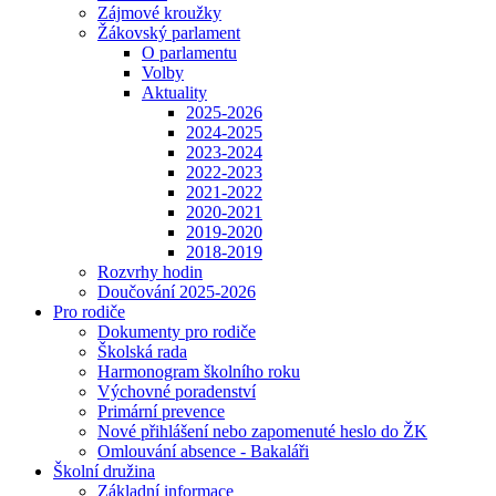
Zájmové kroužky
Žákovský parlament
O parlamentu
Volby
Aktuality
2025-2026
2024-2025
2023-2024
2022-2023
2021-2022
2020-2021
2019-2020
2018-2019
Rozvrhy hodin
Doučování 2025-2026
Pro rodiče
Dokumenty pro rodiče
Školská rada
Harmonogram školního roku
Výchovné poradenství
Primární prevence
Nové přihlášení nebo zapomenuté heslo do ŽK
Omlouvání absence - Bakaláři
Školní družina
Základní informace