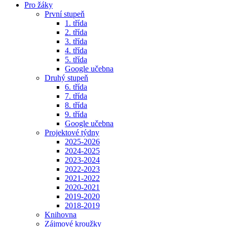
Pro žáky
První stupeň
1. třída
2. třída
3. třída
4. třída
5. třída
Google učebna
Druhý stupeň
6. třída
7. třída
8. třída
9. třída
Google učebna
Projektové týdny
2025-2026
2024-2025
2023-2024
2022-2023
2021-2022
2020-2021
2019-2020
2018-2019
Knihovna
Zájmové kroužky