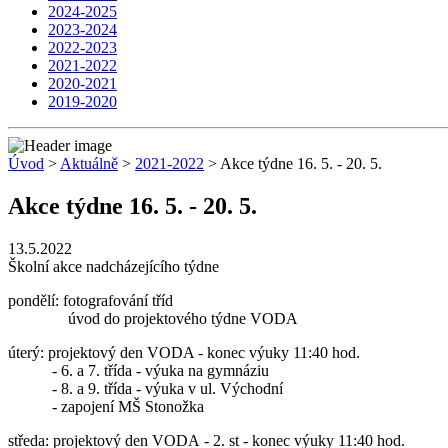
2024-2025
2023-2024
2022-2023
2021-2022
2020-2021
2019-2020
Úvod
>
Aktuálně
>
2021-2022
> Akce týdne 16. 5. - 20. 5.
Akce týdne 16. 5. - 20. 5.
13.5.2022
Školní akce nadcházejícího týdne
pondělí: fotografování tříd
úvod do projektového týdne VODA
úterý: projektový den VODA - konec výuky 11:40 hod.
- 6. a 7. třída - výuka na gymnáziu
- 8. a 9. třída - výuka v ul. Východní
- zapojení MŠ Stonožka
středa: projektový den VODA - 2. st - konec výuky 11:40 hod.