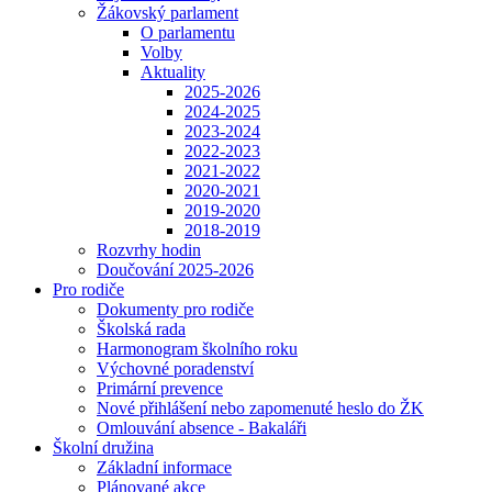
Žákovský parlament
O parlamentu
Volby
Aktuality
2025-2026
2024-2025
2023-2024
2022-2023
2021-2022
2020-2021
2019-2020
2018-2019
Rozvrhy hodin
Doučování 2025-2026
Pro rodiče
Dokumenty pro rodiče
Školská rada
Harmonogram školního roku
Výchovné poradenství
Primární prevence
Nové přihlášení nebo zapomenuté heslo do ŽK
Omlouvání absence - Bakaláři
Školní družina
Základní informace
Plánované akce