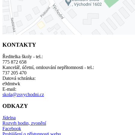
KONTAKTY
Ředitelka školy - tel.:
775 872 658
Kancelář, účetní, omlouvání nepřítomnosti - tel.:
737 205 470
Datová schránka:
e9dmtwk
E-mail:
skola@zsvychodni.cz
ODKAZY
Jídelna
Rozvrh hodin, zvonění
Facebook
Prohlášení o přístupnosti webu