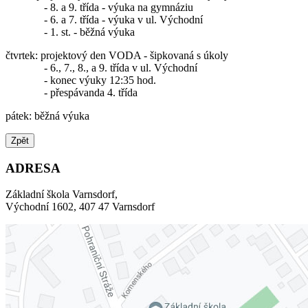
- 8. a 9. třída - výuka na gymnáziu
- 6. a 7. třída - výuka v ul. Východní
- 1. st. - běžná výuka
čtvrtek: projektový den VODA - šipkovaná s úkoly
- 6., 7., 8., a 9. třída v ul. Východní
- konec výuky 12:35 hod.
- přespávanda 4. třída
pátek: běžná výuka
Zpět
ADRESA
Základní škola Varnsdorf,
Východní 1602, 407 47 Varnsdorf