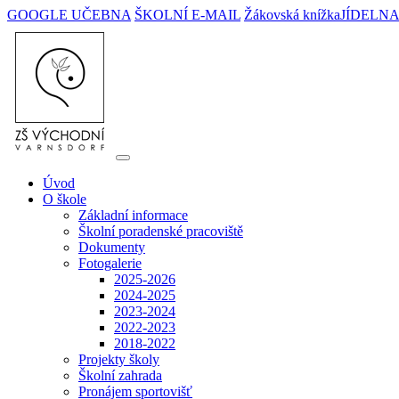
GOOGLE UČEBNA
ŠKOLNÍ E-MAIL
Žákovská knížka
JÍDELN
Úvod
O škole
Základní informace
Školní poradenské pracoviště
Dokumenty
Fotogalerie
2025-2026
2024-2025
2023-2024
2022-2023
2018-2022
Projekty školy
Školní zahrada
Pronájem sportovišť