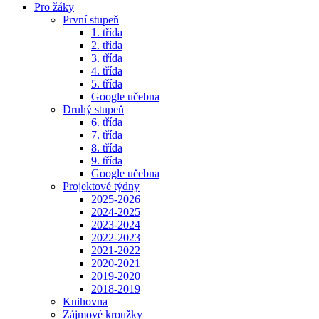
Pro žáky
První stupeň
1. třída
2. třída
3. třída
4. třída
5. třída
Google učebna
Druhý stupeň
6. třída
7. třída
8. třída
9. třída
Google učebna
Projektové týdny
2025-2026
2024-2025
2023-2024
2022-2023
2021-2022
2020-2021
2019-2020
2018-2019
Knihovna
Zájmové kroužky