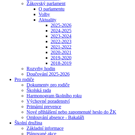
Žákovský parlament
O parlamentu
Volby
Aktuality
2025-2026
2024-2025
2023-2024
2022-2023
2021-2022
2020-2021
2019-2020
2018-2019
Rozvrhy hodin
Doučování 2025-2026
Pro rodiče
Dokumenty pro rodiče
Školská rada
Harmonogram školního roku
Výchovné poradenství
Primární prevence
Nové přihlášení nebo zapomenuté heslo do ŽK
Omlouvání absence - Bakaláři
Školní družina
Základní informace
Plánované akce