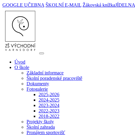
GOOGLE UČEBNA
ŠKOLNÍ E-MAIL
Žákovská knížka
JÍDELN
Úvod
O škole
Základní informace
Školní poradenské pracoviště
Dokumenty
Fotogalerie
2025-2026
2024-2025
2023-2024
2022-2023
2018-2022
Projekty školy
Školní zahrada
Pronájem sportovišť