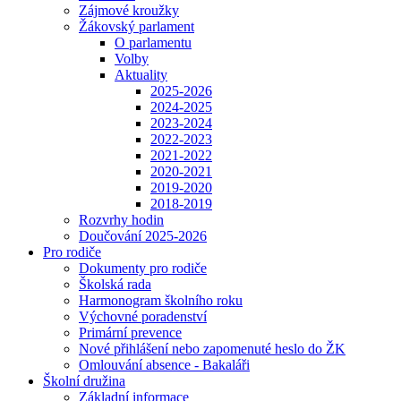
Zájmové kroužky
Žákovský parlament
O parlamentu
Volby
Aktuality
2025-2026
2024-2025
2023-2024
2022-2023
2021-2022
2020-2021
2019-2020
2018-2019
Rozvrhy hodin
Doučování 2025-2026
Pro rodiče
Dokumenty pro rodiče
Školská rada
Harmonogram školního roku
Výchovné poradenství
Primární prevence
Nové přihlášení nebo zapomenuté heslo do ŽK
Omlouvání absence - Bakaláři
Školní družina
Základní informace