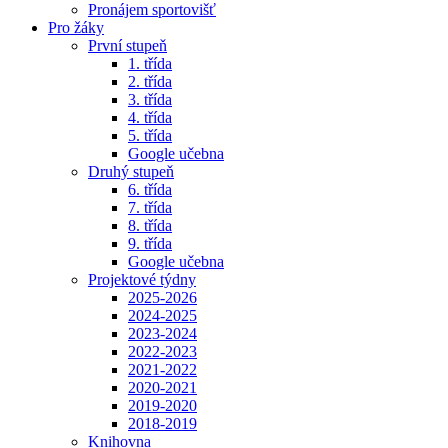
Pronájem sportovišť
Pro žáky
První stupeň
1. třída
2. třída
3. třída
4. třída
5. třída
Google učebna
Druhý stupeň
6. třída
7. třída
8. třída
9. třída
Google učebna
Projektové týdny
2025-2026
2024-2025
2023-2024
2022-2023
2021-2022
2020-2021
2019-2020
2018-2019
Knihovna