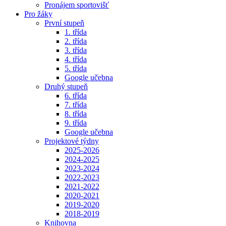
Pronájem sportovišť
Pro žáky
První stupeň
1. třída
2. třída
3. třída
4. třída
5. třída
Google učebna
Druhý stupeň
6. třída
7. třída
8. třída
9. třída
Google učebna
Projektové týdny
2025-2026
2024-2025
2023-2024
2022-2023
2021-2022
2020-2021
2019-2020
2018-2019
Knihovna