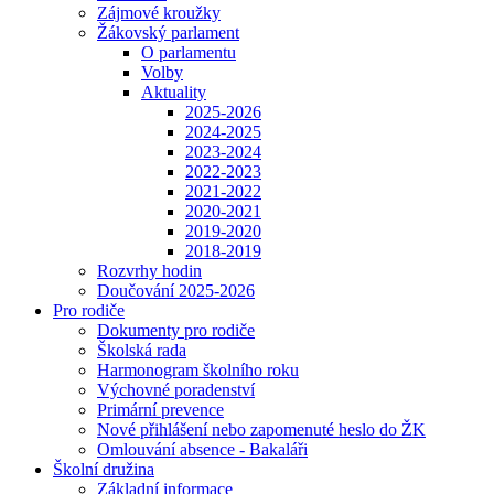
Zájmové kroužky
Žákovský parlament
O parlamentu
Volby
Aktuality
2025-2026
2024-2025
2023-2024
2022-2023
2021-2022
2020-2021
2019-2020
2018-2019
Rozvrhy hodin
Doučování 2025-2026
Pro rodiče
Dokumenty pro rodiče
Školská rada
Harmonogram školního roku
Výchovné poradenství
Primární prevence
Nové přihlášení nebo zapomenuté heslo do ŽK
Omlouvání absence - Bakaláři
Školní družina
Základní informace