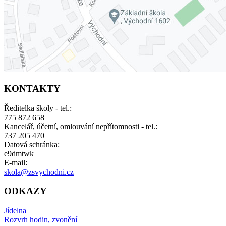
KONTAKTY
Ředitelka školy - tel.:
775 872 658
Kancelář, účetní, omlouvání nepřítomnosti - tel.:
737 205 470
Datová schránka:
e9dmtwk
E-mail:
skola@zsvychodni.cz
ODKAZY
Jídelna
Rozvrh hodin, zvonění