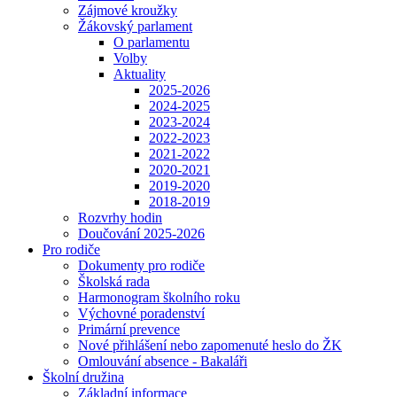
Zájmové kroužky
Žákovský parlament
O parlamentu
Volby
Aktuality
2025-2026
2024-2025
2023-2024
2022-2023
2021-2022
2020-2021
2019-2020
2018-2019
Rozvrhy hodin
Doučování 2025-2026
Pro rodiče
Dokumenty pro rodiče
Školská rada
Harmonogram školního roku
Výchovné poradenství
Primární prevence
Nové přihlášení nebo zapomenuté heslo do ŽK
Omlouvání absence - Bakaláři
Školní družina
Základní informace