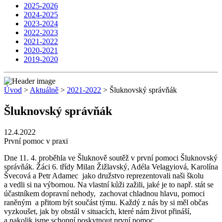
2025-2026
2024-2025
2023-2024
2022-2023
2021-2022
2020-2021
2019-2020
Úvod
>
Aktuálně
>
2021-2022
> Šluknovský správňák
Šluknovský správňák
12.4.2022
První pomoc v praxi
Dne 11. 4. proběhla ve Šluknově soutěž v první pomoci Šluknovský
správňák. Žáci 6. třídy Milan Žižlavský, Adéla Velagyiová, Karolína
Švecová a Petr Adamec jako družstvo reprezentovali naši školu
a vedli si na výbornou. Na vlastní kůži zažili, jaké je to např. stát se
účastníkem dopravní nehody, zachovat chladnou hlavu, pomoci
raněným a přitom být součást týmu. Každý z nás by si měl občas
vyzkoušet, jak by obstál v situacích, které nám život přináší,
a nakolik jsme schopní poskytnout první pomoc.