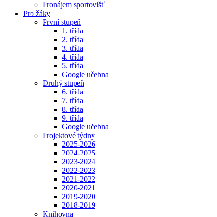
Pronájem sportovišť
Pro žáky
První stupeň
1. třída
2. třída
3. třída
4. třída
5. třída
Google učebna
Druhý stupeň
6. třída
7. třída
8. třída
9. třída
Google učebna
Projektové týdny
2025-2026
2024-2025
2023-2024
2022-2023
2021-2022
2020-2021
2019-2020
2018-2019
Knihovna