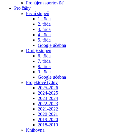
Pronájem sportovišť
Pro žáky
První stupeň
1. třída
2. třída
3. třída
4. třída
5. třída
Google učebna
Druhý stupeň
6. třída
7. třída
8. třída
9. třída
Google učebna
Projektové týdny
2025-2026
2024-2025
2023-2024
2022-2023
2021-2022
2020-2021
2019-2020
2018-2019
Knihovna