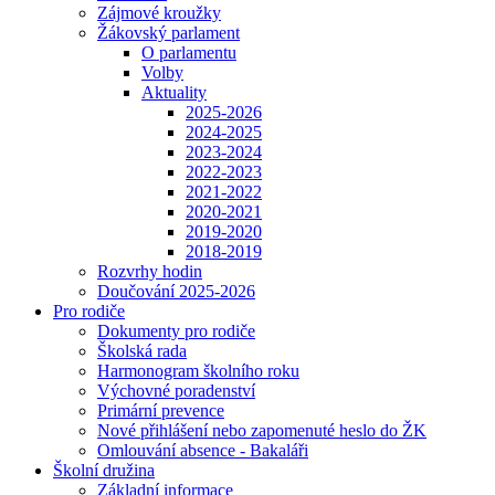
Zájmové kroužky
Žákovský parlament
O parlamentu
Volby
Aktuality
2025-2026
2024-2025
2023-2024
2022-2023
2021-2022
2020-2021
2019-2020
2018-2019
Rozvrhy hodin
Doučování 2025-2026
Pro rodiče
Dokumenty pro rodiče
Školská rada
Harmonogram školního roku
Výchovné poradenství
Primární prevence
Nové přihlášení nebo zapomenuté heslo do ŽK
Omlouvání absence - Bakaláři
Školní družina
Základní informace