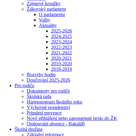
Zájmové kroužky
Žákovský parlament
O parlamentu
Volby
Aktuality
2025-2026
2024-2025
2023-2024
2022-2023
2021-2022
2020-2021
2019-2020
2018-2019
Rozvrhy hodin
Doučování 2025-2026
Pro rodiče
Dokumenty pro rodiče
Školská rada
Harmonogram školního roku
Výchovné poradenství
Primární prevence
Nové přihlášení nebo zapomenuté heslo do ŽK
Omlouvání absence - Bakaláři
Školní družina
Základní informace