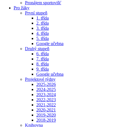
Pronájem sportovišť
Pro žáky
První stupeň
1. třída
2. třída
3. třída
4. třída
5. třída
Google učebna
Druhý stupeň
6. třída
7. třída
8. třída
9. třída
Google učebna
Projektové týdny
2025-2026
2024-2025
2023-2024
2022-2023
2021-2022
2020-2021
2019-2020
2018-2019
Knihovna