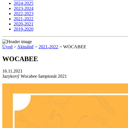
2024-2025
2023-2024
2022-2023
2021-2022
2020-2021
2019-2020
Úvod
>
Aktuálně
>
2021-2022
> WOCABEE
WOCABEE
16.11.2021
Jazykový Wocabee šampionát 2021