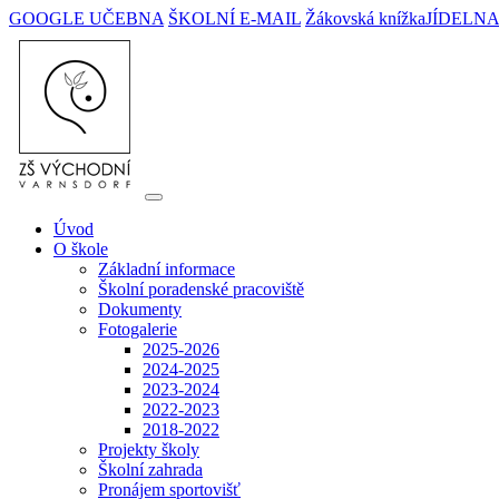
GOOGLE UČEBNA
ŠKOLNÍ E-MAIL
Žákovská knížka
JÍDELN
Úvod
O škole
Základní informace
Školní poradenské pracoviště
Dokumenty
Fotogalerie
2025-2026
2024-2025
2023-2024
2022-2023
2018-2022
Projekty školy
Školní zahrada
Pronájem sportovišť