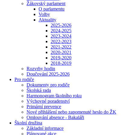
Žákovský parlament
O parlamentu
Volby
Aktuality
2025-2026
2024-2025
2023-2024
2022-2023
2021-2022
2020-2021
2019-2020
2018-2019
Rozvrhy hodin
Doučování 2025-2026
Pro rodiče
Dokumenty pro rodiče
Školská rada
Harmonogram školního roku
Výchovné poradenství
Primární prevence
Nové přihlášení nebo zapomenuté heslo do ŽK
Omlouvání absence - Bakaláři
Školní družina
Základní informace
Plánované akce