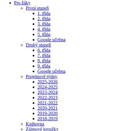
Pro žáky
První stupeň
1. třída
2. třída
3. třída
4. třída
5. třída
Google učebna
Druhý stupeň
6. třída
7. třída
8. třída
9. třída
Google učebna
Projektové týdny
2025-2026
2024-2025
2023-2024
2022-2023
2021-2022
2020-2021
2019-2020
2018-2019
Knihovna
Zájmové kroužky