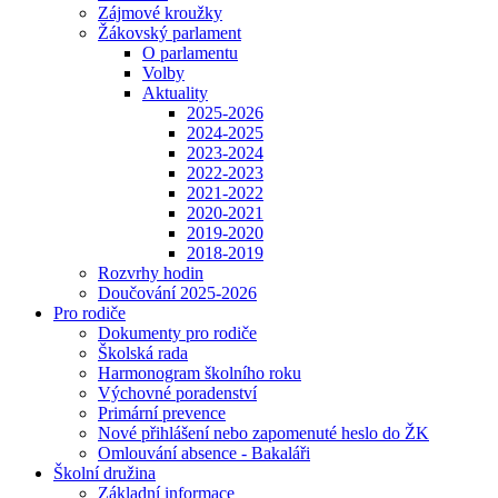
Zájmové kroužky
Žákovský parlament
O parlamentu
Volby
Aktuality
2025-2026
2024-2025
2023-2024
2022-2023
2021-2022
2020-2021
2019-2020
2018-2019
Rozvrhy hodin
Doučování 2025-2026
Pro rodiče
Dokumenty pro rodiče
Školská rada
Harmonogram školního roku
Výchovné poradenství
Primární prevence
Nové přihlášení nebo zapomenuté heslo do ŽK
Omlouvání absence - Bakaláři
Školní družina
Základní informace