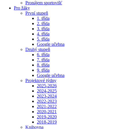
Pronájem sportovišť
Pro žáky
První stupeň
1. třída
2. třída
3. třída
4. třída
5. třída
Google učebna
Druhý stupeň
6. třída
7. třída
8. třída
9. třída
Google učebna
Projektové týdny
2025-2026
2024-2025
2023-2024
2022-2023
2021-2022
2020-2021
2019-2020
2018-2019
Knihovna