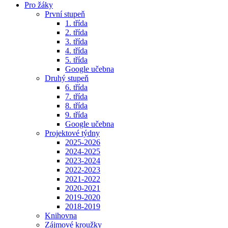
Pro žáky
První stupeň
1. třída
2. třída
3. třída
4. třída
5. třída
Google učebna
Druhý stupeň
6. třída
7. třída
8. třída
9. třída
Google učebna
Projektové týdny
2025-2026
2024-2025
2023-2024
2022-2023
2021-2022
2020-2021
2019-2020
2018-2019
Knihovna
Zájmové kroužky