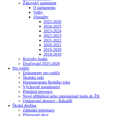
Žákovský parlament
O parlamentu
Volby
Aktuality
2025-2026
2024-2025
2023-2024
2022-2023
2021-2022
2020-2021
2019-2020
2018-2019
Rozvrhy hodin
Doučování 2025-2026
Pro rodiče
Dokumenty pro rodiče
Školská rada
Harmonogram školního roku
Výchovné poradenství
Primární prevence
Nové přihlášení nebo zapomenuté heslo do ŽK
Omlouvání absence - Bakaláři
Školní družina
Základní informace
Plánované akce