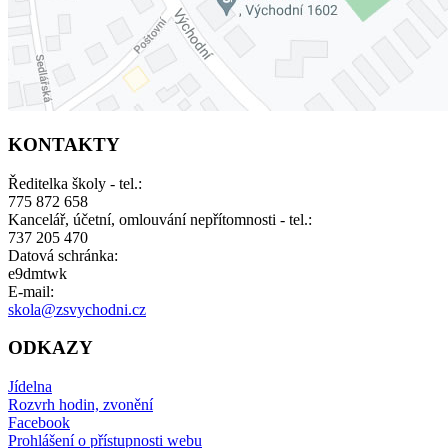
KONTAKTY
Ředitelka školy - tel.:
775 872 658
Kancelář, účetní, omlouvání nepřítomnosti - tel.:
737 205 470
Datová schránka:
e9dmtwk
E-mail:
skola@zsvychodni.cz
ODKAZY
Jídelna
Rozvrh hodin, zvonění
Facebook
Prohlášení o přístupnosti webu