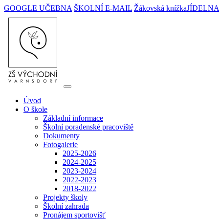
GOOGLE UČEBNA
ŠKOLNÍ E-MAIL
Žákovská knížka
JÍDELN
Úvod
O škole
Základní informace
Školní poradenské pracoviště
Dokumenty
Fotogalerie
2025-2026
2024-2025
2023-2024
2022-2023
2018-2022
Projekty školy
Školní zahrada
Pronájem sportovišť