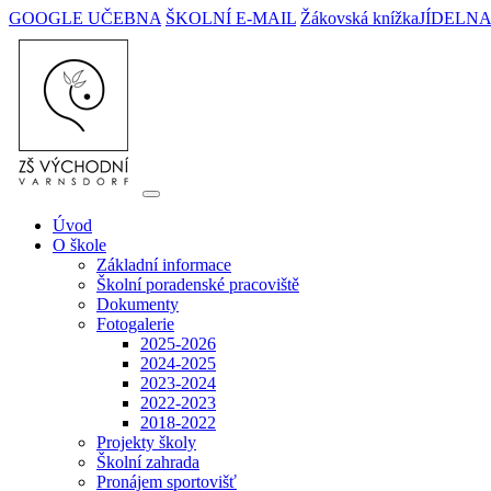
GOOGLE UČEBNA
ŠKOLNÍ E-MAIL
Žákovská knížka
JÍDELN
Úvod
O škole
Základní informace
Školní poradenské pracoviště
Dokumenty
Fotogalerie
2025-2026
2024-2025
2023-2024
2022-2023
2018-2022
Projekty školy
Školní zahrada
Pronájem sportovišť