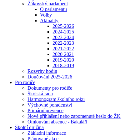
Žákovský parlament
O parlamentu
Volby
Aktuality
2025-2026
2024-2025
2023-2024
2022-2023
2021-2022
2020-2021
2019-2020
2018-2019
Rozvrhy hodin
Doučování 2025-2026
Pro rodiče
Dokumenty pro rodiče
Školská rada
Harmonogram školního roku
Výchovné poradenství
Primární prevence
Nové přihlášení nebo zapomenuté heslo do ŽK
Omlouvání absence - Bakaláři
Školní družina
Základní informace
Plánované akce