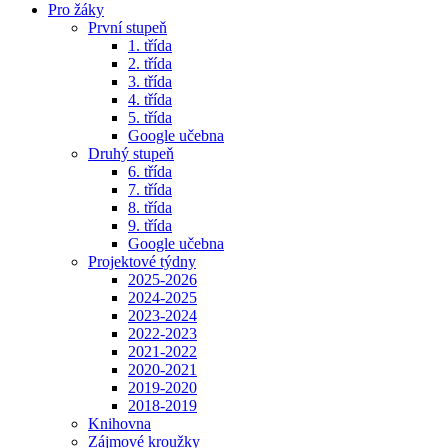
Pro žáky
První stupeň
1. třída
2. třída
3. třída
4. třída
5. třída
Google učebna
Druhý stupeň
6. třída
7. třída
8. třída
9. třída
Google učebna
Projektové týdny
2025-2026
2024-2025
2023-2024
2022-2023
2021-2022
2020-2021
2019-2020
2018-2019
Knihovna
Zájmové kroužky