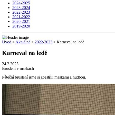
2024-2025
2023-2024
2022-2023
2021-2022
2020-2021
2019-2020
Úvod
>
Aktuálně
>
2022-2023
> Karneval na ledě
Karneval na ledě
24.2.2023
Bruslení v maskách
Páteční bruslení jsme si zpestřili maskami a hudbou.