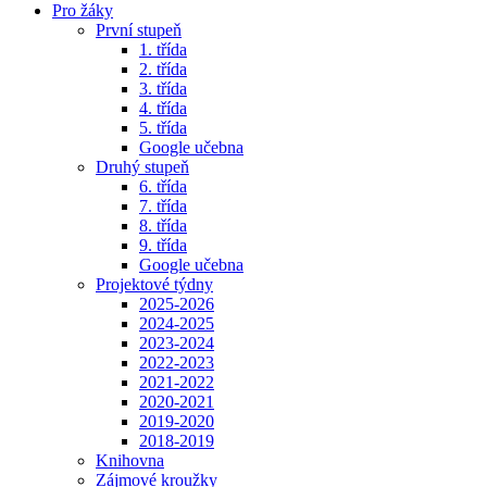
Pro žáky
První stupeň
1. třída
2. třída
3. třída
4. třída
5. třída
Google učebna
Druhý stupeň
6. třída
7. třída
8. třída
9. třída
Google učebna
Projektové týdny
2025-2026
2024-2025
2023-2024
2022-2023
2021-2022
2020-2021
2019-2020
2018-2019
Knihovna
Zájmové kroužky