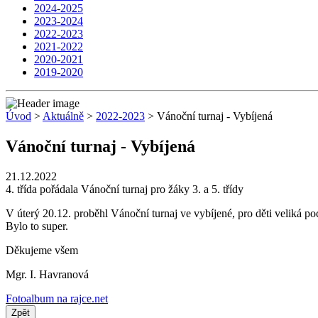
2024-2025
2023-2024
2022-2023
2021-2022
2020-2021
2019-2020
Úvod
>
Aktuálně
>
2022-2023
> Vánoční turnaj - Vybíjená
Vánoční turnaj - Vybíjená
21.12.2022
4. třída pořádala Vánoční turnaj pro žáky 3. a 5. třídy
V úterý 20.12. proběhl Vánoční turnaj ve vybíjené, pro děti veliká po
Bylo to super.
Děkujeme všem
Mgr. I. Havranová
Fotoalbum na rajce.net
Zpět