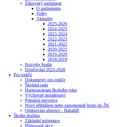
Žákovský parlament
O parlamentu
Volby
Aktuality
2025-2026
2024-2025
2023-2024
2022-2023
2021-2022
2020-2021
2019-2020
2018-2019
Rozvrhy hodin
Doučování 2025-2026
Pro rodiče
Dokumenty pro rodiče
Školská rada
Harmonogram školního roku
Výchovné poradenství
Primární prevence
Nové přihlášení nebo zapomenuté heslo do ŽK
Omlouvání absence - Bakaláři
Školní družina
Základní informace
Plánované akce