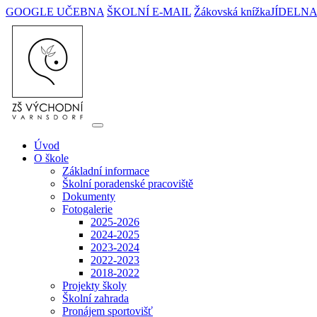
GOOGLE UČEBNA
ŠKOLNÍ E-MAIL
Žákovská knížka
JÍDELN
Úvod
O škole
Základní informace
Školní poradenské pracoviště
Dokumenty
Fotogalerie
2025-2026
2024-2025
2023-2024
2022-2023
2018-2022
Projekty školy
Školní zahrada
Pronájem sportovišť