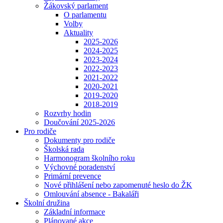
Žákovský parlament
O parlamentu
Volby
Aktuality
2025-2026
2024-2025
2023-2024
2022-2023
2021-2022
2020-2021
2019-2020
2018-2019
Rozvrhy hodin
Doučování 2025-2026
Pro rodiče
Dokumenty pro rodiče
Školská rada
Harmonogram školního roku
Výchovné poradenství
Primární prevence
Nové přihlášení nebo zapomenuté heslo do ŽK
Omlouvání absence - Bakaláři
Školní družina
Základní informace
Plánované akce