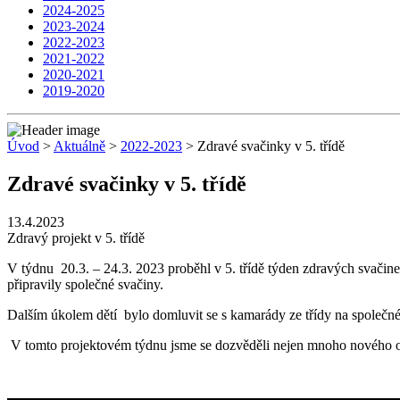
2024-2025
2023-2024
2022-2023
2021-2022
2020-2021
2019-2020
Úvod
>
Aktuálně
>
2022-2023
> Zdravé svačinky v 5. třídě
Zdravé svačinky v 5. třídě
13.4.2023
Zdravý projekt v 5. třídě
V týdnu 20.3. – 24.3. 2023 proběhl v 5. třídě týden zdravých svačinek
připravily společné svačiny.
Dalším úkolem dětí bylo domluvit se s kamarády ze třídy na společné
V tomto projektovém týdnu jsme se dozvěděli nejen mnoho nového o zd