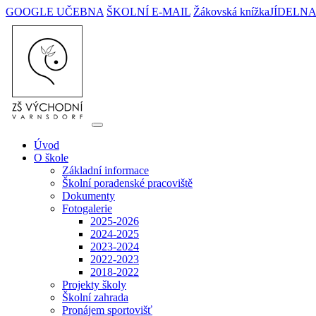
GOOGLE UČEBNA
ŠKOLNÍ E-MAIL
Žákovská knížka
JÍDELN
Úvod
O škole
Základní informace
Školní poradenské pracoviště
Dokumenty
Fotogalerie
2025-2026
2024-2025
2023-2024
2022-2023
2018-2022
Projekty školy
Školní zahrada
Pronájem sportovišť