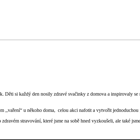
. Děti si každý den nosily zdravé svačinky z domova a inspirovaly se n
m ,,vaření“ u někoho doma, celou akci nafotit a vytvořit jednoduchou 
ravém stravování, které jsme na sobě hned vyzkoušeli, ale také jsme s