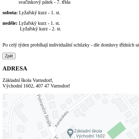
svačinkový pátek - 7. třída
sobota:
Lyžařský kurz - 1. st.
neděle:
Lyžařský kurz - 1. st.
Lyžařský kurz - 2. st.
Po celý týden probíhají individuální schůzky - dle domluvy třídních 
Zpět
ADRESA
Základní škola Varnsdorf,
Východní 1602, 407 47 Varnsdorf