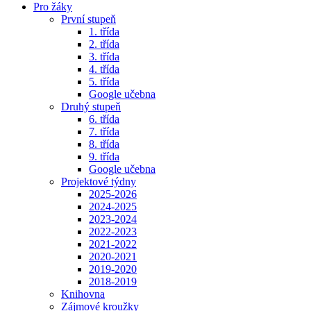
Pro žáky
První stupeň
1. třída
2. třída
3. třída
4. třída
5. třída
Google učebna
Druhý stupeň
6. třída
7. třída
8. třída
9. třída
Google učebna
Projektové týdny
2025-2026
2024-2025
2023-2024
2022-2023
2021-2022
2020-2021
2019-2020
2018-2019
Knihovna
Zájmové kroužky