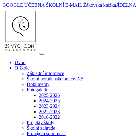
GOOGLE UČEBNA
ŠKOLNÍ E-MAIL
Žákovská knížka
JÍDELN
Úvod
O škole
Základní informace
Školní poradenské pracoviště
Dokumenty
Fotogalerie
2025-2026
2024-2025
2023-2024
2022-2023
2018-2022
Projekty školy
Školní zahrada
Pronájem sportovišť