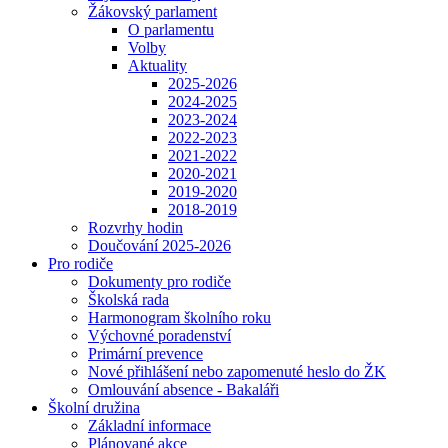
Žákovský parlament
O parlamentu
Volby
Aktuality
2025-2026
2024-2025
2023-2024
2022-2023
2021-2022
2020-2021
2019-2020
2018-2019
Rozvrhy hodin
Doučování 2025-2026
Pro rodiče
Dokumenty pro rodiče
Školská rada
Harmonogram školního roku
Výchovné poradenství
Primární prevence
Nové přihlášení nebo zapomenuté heslo do ŽK
Omlouvání absence - Bakaláři
Školní družina
Základní informace
Plánované akce