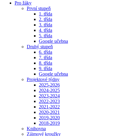
Pro žáky
První stupeň
1. třída
2. třída
3. třída
4. třída
5. třída
Google učebna
Druhý stupeň
6. třída
7. třída
8. třída
9. třída
Google učebna
Projektové týdny
2025-2026
2024-2025
2023-2024
2022-2023
2021-2022
2020-2021
2019-2020
2018-2019
Knihovna
Zájmové kroužky