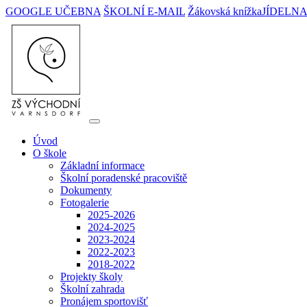
GOOGLE UČEBNA
ŠKOLNÍ E-MAIL
Žákovská knížka
JÍDELN
Úvod
O škole
Základní informace
Školní poradenské pracoviště
Dokumenty
Fotogalerie
2025-2026
2024-2025
2023-2024
2022-2023
2018-2022
Projekty školy
Školní zahrada
Pronájem sportovišť