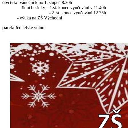
čtvrtek:
vánoční kino 1. stupeň 8.30h
třídní besídky – 1.st. konec vyučování v 11.40h
- 2. st. konec vyučování 12.35h
- výuka na ZŠ Východní
pátek:
ředitelské volno