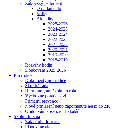
Žákovský parlament
O parlamentu
Volby
Aktuality
2025-2026
2024-2025
2023-2024
2022-2023
2021-2022
2020-2021
2019-2020
2018-2019
Rozvrhy hodin
Doučování 2025-2026
Pro rodiče
Dokumenty pro rodiče
Školská rada
Harmonogram školního roku
Výchovné poradenství
Primární prevence
Nové přihlášení nebo zapomenuté heslo do ŽK
Omlouvání absence - Bakaláři
Školní družina
Základní informace
Plánované akce