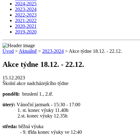
2024-2025
2023-2024
2022-2023
2021-2022
2020-2021
2019-2020
Úvod
>
Aktuálně
>
2023-2024
> Akce týdne 18.12. - 22.12.
Akce týdne 18.12. - 22.12.
15.12.2023
Školní akce nadcházejícího týdne
pondělí:
bruslení 1., 2.tř.
úterý:
Vánoční jarmark - 15:30 - 17:00
1. st. konec výuky 11.40h
2.st. konec výuky 12.35h
středa:
běžná výuka
- 9. třída konec výuky ve 12:40