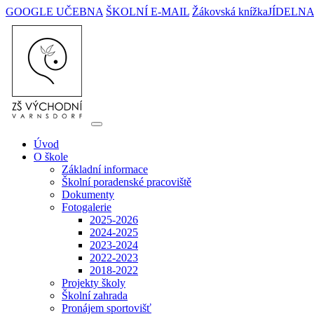
GOOGLE UČEBNA
ŠKOLNÍ E-MAIL
Žákovská knížka
JÍDELN
Úvod
O škole
Základní informace
Školní poradenské pracoviště
Dokumenty
Fotogalerie
2025-2026
2024-2025
2023-2024
2022-2023
2018-2022
Projekty školy
Školní zahrada
Pronájem sportovišť