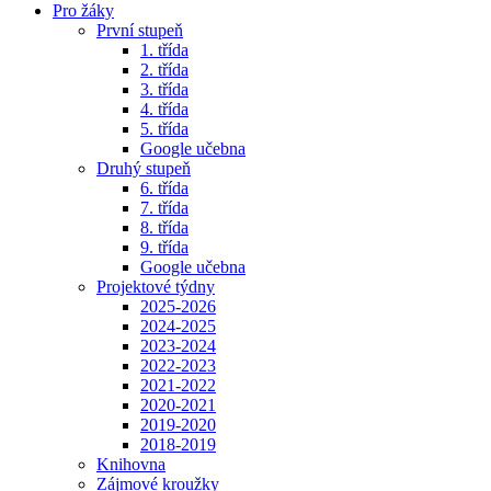
Pro žáky
První stupeň
1. třída
2. třída
3. třída
4. třída
5. třída
Google učebna
Druhý stupeň
6. třída
7. třída
8. třída
9. třída
Google učebna
Projektové týdny
2025-2026
2024-2025
2023-2024
2022-2023
2021-2022
2020-2021
2019-2020
2018-2019
Knihovna
Zájmové kroužky