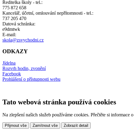
Ředitelka školy - tel.:
775 872 658
Kancelář, účetní, omlouvání nepřítomnosti - tel.:
737 205 470
Datová schránka:
e9dmtwk
E-mail:
skola@zsvychodni.cz
ODKAZY
Jídelna
Rozvrh hodin, zvonění
Facebook
Prohlášení o přístupnosti webu
Tato webová stránka používá cookies
Na zlepšení našich služeb používáme cookies. Přečtěte si informace 
Přijmout vše
Zamítnout vše
Zobrazit detail