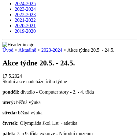
2024-2025
2023-2024
2022-2023
2021-2022
2020-2021
2019-2020
Úvod
>
Aktuálně
>
2023-2024
> Akce týdne 20.5. - 24.5.
Akce týdne 20.5. - 24.5.
17.5.2024
Školní akce nadcházejícího týdne
pondělí:
divadlo - Computer story - 2. - 4. třída
úterý:
běžná výuka
středa:
běžná výuka
čtvrtek:
Olympiáda škol 1.st. - atletika
pátek:
7. a 9. třída exkurze - Národní muzeum