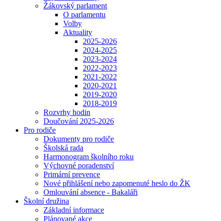
Žákovský parlament
O parlamentu
Volby
Aktuality
2025-2026
2024-2025
2023-2024
2022-2023
2021-2022
2020-2021
2019-2020
2018-2019
Rozvrhy hodin
Doučování 2025-2026
Pro rodiče
Dokumenty pro rodiče
Školská rada
Harmonogram školního roku
Výchovné poradenství
Primární prevence
Nové přihlášení nebo zapomenuté heslo do ŽK
Omlouvání absence - Bakaláři
Školní družina
Základní informace
Plánované akce