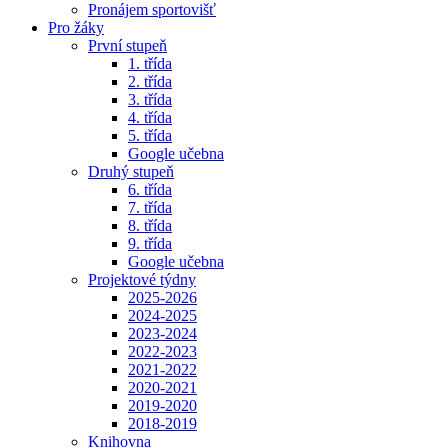
Pronájem sportovišť
Pro žáky
První stupeň
1. třída
2. třída
3. třída
4. třída
5. třída
Google učebna
Druhý stupeň
6. třída
7. třída
8. třída
9. třída
Google učebna
Projektové týdny
2025-2026
2024-2025
2023-2024
2022-2023
2021-2022
2020-2021
2019-2020
2018-2019
Knihovna