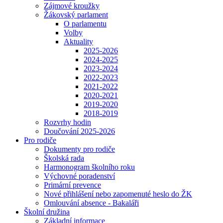
Zájmové kroužky
Žákovský parlament
O parlamentu
Volby
Aktuality
2025-2026
2024-2025
2023-2024
2022-2023
2021-2022
2020-2021
2019-2020
2018-2019
Rozvrhy hodin
Doučování 2025-2026
Pro rodiče
Dokumenty pro rodiče
Školská rada
Harmonogram školního roku
Výchovné poradenství
Primární prevence
Nové přihlášení nebo zapomenuté heslo do ŽK
Omlouvání absence - Bakaláři
Školní družina
Základní informace