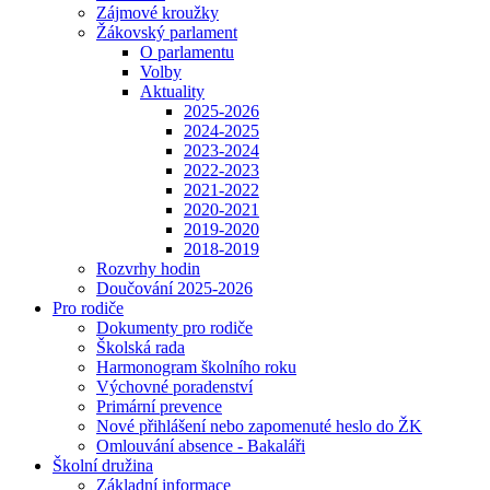
Zájmové kroužky
Žákovský parlament
O parlamentu
Volby
Aktuality
2025-2026
2024-2025
2023-2024
2022-2023
2021-2022
2020-2021
2019-2020
2018-2019
Rozvrhy hodin
Doučování 2025-2026
Pro rodiče
Dokumenty pro rodiče
Školská rada
Harmonogram školního roku
Výchovné poradenství
Primární prevence
Nové přihlášení nebo zapomenuté heslo do ŽK
Omlouvání absence - Bakaláři
Školní družina
Základní informace