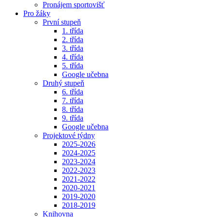
Pronájem sportovišť
Pro žáky
První stupeň
1. třída
2. třída
3. třída
4. třída
5. třída
Google učebna
Druhý stupeň
6. třída
7. třída
8. třída
9. třída
Google učebna
Projektové týdny
2025-2026
2024-2025
2023-2024
2022-2023
2021-2022
2020-2021
2019-2020
2018-2019
Knihovna