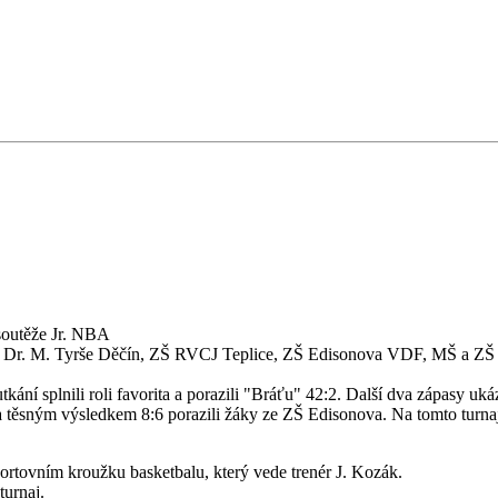
 soutěže Jr. NBA
 Dr. M. Tyrše Děčín, ZŠ RVCJ Teplice, ZŠ Edisonova VDF, MŠ a ZŠ Br
tkání splnili roli favorita a porazili "Bráťu" 42:2. Další dva zápasy uká
 a těsným výsledkem 8:6 porazili žáky ze ZŠ Edisonova. Na tomto turna
rtovním kroužku basketbalu, který vede trenér J. Kozák.
turnaj.