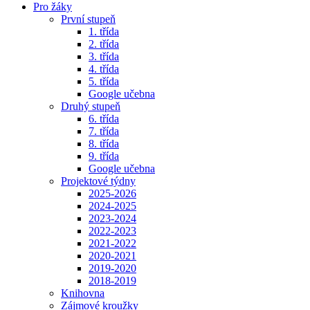
Pro žáky
První stupeň
1. třída
2. třída
3. třída
4. třída
5. třída
Google učebna
Druhý stupeň
6. třída
7. třída
8. třída
9. třída
Google učebna
Projektové týdny
2025-2026
2024-2025
2023-2024
2022-2023
2021-2022
2020-2021
2019-2020
2018-2019
Knihovna
Zájmové kroužky