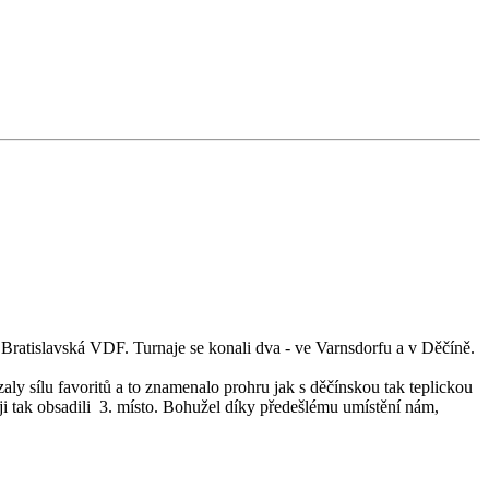
atislavská VDF. Turnaje se konali dva - ve Varnsdorfu a v Děčíně.
zaly sílu favoritů a to znamenalo prohru jak s děčínskou tak teplickou
ji tak obsadili 3. místo. Bohužel díky předešlému umístění nám,