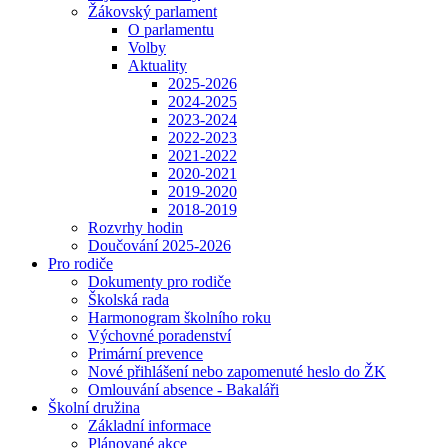
Žákovský parlament
O parlamentu
Volby
Aktuality
2025-2026
2024-2025
2023-2024
2022-2023
2021-2022
2020-2021
2019-2020
2018-2019
Rozvrhy hodin
Doučování 2025-2026
Pro rodiče
Dokumenty pro rodiče
Školská rada
Harmonogram školního roku
Výchovné poradenství
Primární prevence
Nové přihlášení nebo zapomenuté heslo do ŽK
Omlouvání absence - Bakaláři
Školní družina
Základní informace
Plánované akce