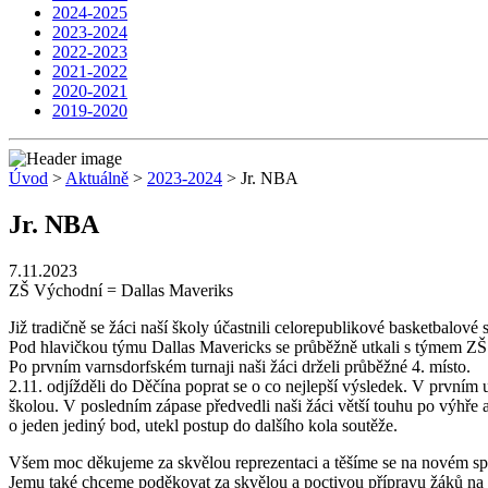
2024-2025
2023-2024
2022-2023
2021-2022
2020-2021
2019-2020
Úvod
>
Aktuálně
>
2023-2024
> Jr. NBA
Jr. NBA
7.11.2023
ZŠ Východní = Dallas Maveriks
Již tradičně se žáci naší školy účastnili celorepublikové basketbalové
Pod hlavičkou týmu Dallas Mavericks se průběžně utkali s týmem ZŠ
Po prvním varnsdorfském turnaji naši žáci drželi průběžné 4. místo.
2.11. odjížděli do Děčína poprat se o co nejlepší výsledek. V prvním u
školou. V posledním zápase předvedli naši žáci větší touhu po výhře
o jeden jediný bod, utekl postup do dalšího kola soutěže.
Všem moc děkujeme za skvělou reprezentaci a těšíme se na novém spo
Jemu také chceme poděkovat za skvělou a poctivou přípravu žáků na 