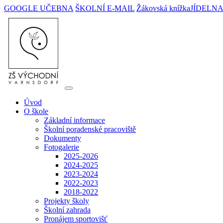
GOOGLE UČEBNA
ŠKOLNÍ E-MAIL
Žákovská knížka
JÍDELN
Úvod
O škole
Základní informace
Školní poradenské pracoviště
Dokumenty
Fotogalerie
2025-2026
2024-2025
2023-2024
2022-2023
2018-2022
Projekty školy
Školní zahrada
Pronájem sportovišť