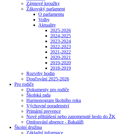
Zájmové kroužky
Žákovský parlament
O parlamentu
Volby
Aktuality
2025-2026
2024-2025
2023-2024
2022-2023
2021-2022
2020-2021
2019-2020
2018-2019
Rozvrhy hodin
Doučování 2025-2026
Pro rodiče
Dokumenty pro rodiče
Školská rada
Harmonogram školního roku
Výchovné poradenství
Primární prevence
Nové přihlášení nebo zapomenuté heslo do ŽK
Omlouvání absence - Bakaláři
Školní družina
Základní informace