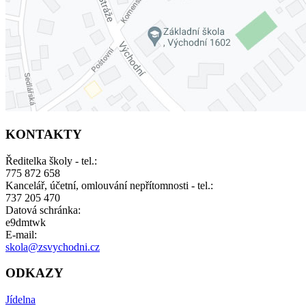
KONTAKTY
Ředitelka školy - tel.:
775 872 658
Kancelář, účetní, omlouvání nepřítomnosti - tel.:
737 205 470
Datová schránka:
e9dmtwk
E-mail:
skola@zsvychodni.cz
ODKAZY
Jídelna