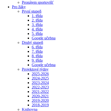
Pronájem sportovišť
Pro žáky
První stupeň
1. třída
2. třída
3. třída
4. třída
5. třída
Google učebna
Druhý stupeň
6. třída
7. třída
8. třída
9. třída
Google učebna
Projektové týdny
2025-2026
2024-2025
2023-2024
2022-2023
2021-2022
2020-2021
2019-2020
2018-2019
Knihovna