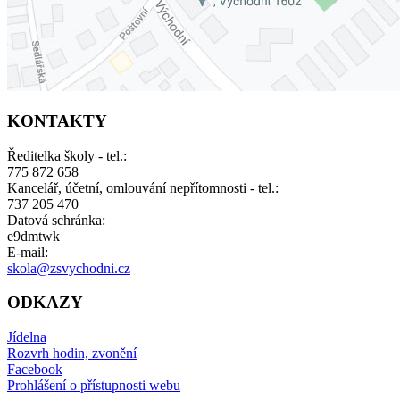
KONTAKTY
Ředitelka školy - tel.:
775 872 658
Kancelář, účetní, omlouvání nepřítomnosti - tel.:
737 205 470
Datová schránka:
e9dmtwk
E-mail:
skola@zsvychodni.cz
ODKAZY
Jídelna
Rozvrh hodin, zvonění
Facebook
Prohlášení o přístupnosti webu