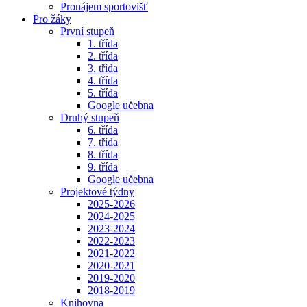
Pronájem sportovišť
Pro žáky
První stupeň
1. třída
2. třída
3. třída
4. třída
5. třída
Google učebna
Druhý stupeň
6. třída
7. třída
8. třída
9. třída
Google učebna
Projektové týdny
2025-2026
2024-2025
2023-2024
2022-2023
2021-2022
2020-2021
2019-2020
2018-2019
Knihovna