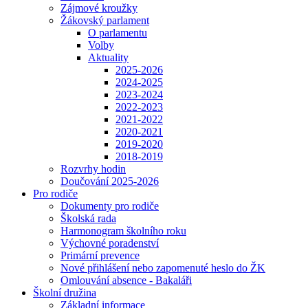
Zájmové kroužky
Žákovský parlament
O parlamentu
Volby
Aktuality
2025-2026
2024-2025
2023-2024
2022-2023
2021-2022
2020-2021
2019-2020
2018-2019
Rozvrhy hodin
Doučování 2025-2026
Pro rodiče
Dokumenty pro rodiče
Školská rada
Harmonogram školního roku
Výchovné poradenství
Primární prevence
Nové přihlášení nebo zapomenuté heslo do ŽK
Omlouvání absence - Bakaláři
Školní družina
Základní informace