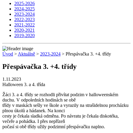
2025-2026
2024-2025
2023-2024
2022-2023
2021-2022
2020-2021
2019-2020
Úvod
>
Aktuálně
>
2023-2024
> Přespávačka 3. +4. třídy
Přespávačka 3. +4. třídy
1.11.2023
Halloween 3. a 4. třída
Žáci 3. a 4. třídy se rozhodli přivítat podzim v halloweenském
duchu. V odpoledních hodinách se obě
třídy v maskách sešly ve škole a vyrazily na strašidelnou procházku
plnou úkolů a hádanek. Na konci
cesty je čekala sladká odměna. Po návratu je čekala diskotéka,
večeře a pohádka. I přes nepřízeň
počasí si obě třídy užily podzimní přespávačku naplno.