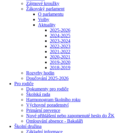
Zájmové kroužky
Žákovský parlament
O parlamentu
Volby
Aktuality
2025-2026
2024-2025
2023-2024
2022-2023
2021-2022
2020-2021
2019-2020
2018-2019
Rozvrhy hodin
Doučování 2025-2026
Pro rodiče
Dokumenty pro rodiče
Školská rada
Harmonogram školního roku
Výchovné poradenství
Primární prevence
Nové přihlášení nebo zapomenuté heslo do ŽK
Omlouvání absence - Bakaláři
Školní družina
Základní informace