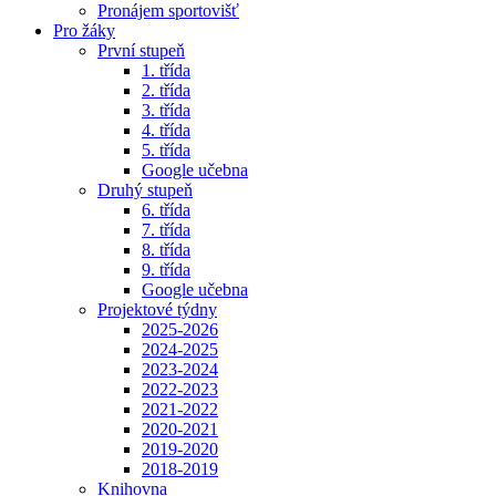
Pronájem sportovišť
Pro žáky
První stupeň
1. třída
2. třída
3. třída
4. třída
5. třída
Google učebna
Druhý stupeň
6. třída
7. třída
8. třída
9. třída
Google učebna
Projektové týdny
2025-2026
2024-2025
2023-2024
2022-2023
2021-2022
2020-2021
2019-2020
2018-2019
Knihovna