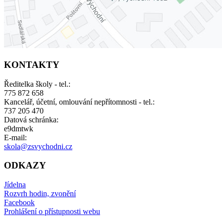
KONTAKTY
Ředitelka školy - tel.:
775 872 658
Kancelář, účetní, omlouvání nepřítomnosti - tel.:
737 205 470
Datová schránka:
e9dmtwk
E-mail:
skola@zsvychodni.cz
ODKAZY
Jídelna
Rozvrh hodin, zvonění
Facebook
Prohlášení o přístupnosti webu