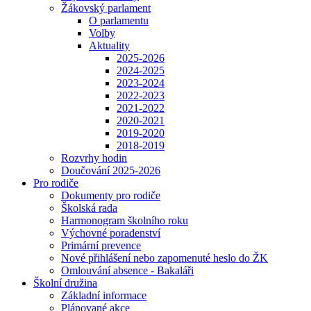
Žákovský parlament
O parlamentu
Volby
Aktuality
2025-2026
2024-2025
2023-2024
2022-2023
2021-2022
2020-2021
2019-2020
2018-2019
Rozvrhy hodin
Doučování 2025-2026
Pro rodiče
Dokumenty pro rodiče
Školská rada
Harmonogram školního roku
Výchovné poradenství
Primární prevence
Nové přihlášení nebo zapomenuté heslo do ŽK
Omlouvání absence - Bakaláři
Školní družina
Základní informace
Plánované akce