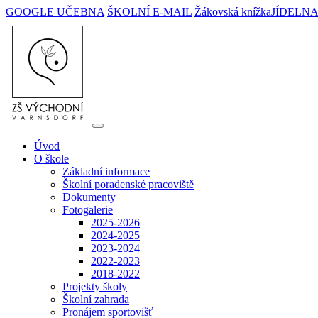
GOOGLE UČEBNA
ŠKOLNÍ E-MAIL
Žákovská knížka
JÍDELN
Úvod
O škole
Základní informace
Školní poradenské pracoviště
Dokumenty
Fotogalerie
2025-2026
2024-2025
2023-2024
2022-2023
2018-2022
Projekty školy
Školní zahrada
Pronájem sportovišť