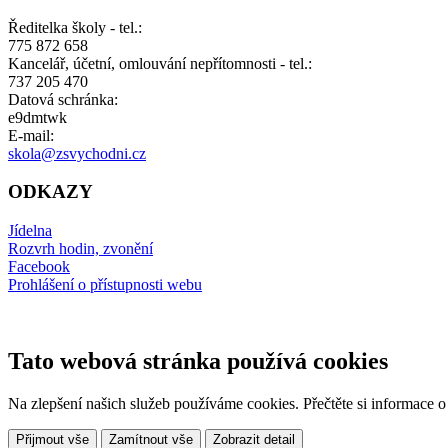
Ředitelka školy - tel.:
775 872 658
Kancelář, účetní, omlouvání nepřítomnosti - tel.:
737 205 470
Datová schránka:
e9dmtwk
E-mail:
skola@zsvychodni.cz
ODKAZY
Jídelna
Rozvrh hodin, zvonění
Facebook
Prohlášení o přístupnosti webu
Tato webová stránka používá cookies
Na zlepšení našich služeb používáme cookies. Přečtěte si informace 
Přijmout vše
Zamítnout vše
Zobrazit detail