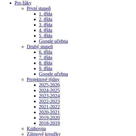
Pro žáky
První stupeň
1. třída
2. třída
3. třída
4. třída
5. třída
Google učebna
Druhý stupeň
6. třída
7. třída
8. třída
9. třída
Google učebna
Projektové týdny
2025-2026
2024-2025
2023-2024
2022-2023
2021-2022
2020-2021
2019-2020
2018-2019
Knihovna
Zájmové kroužky