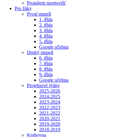
Pronájem sportovišť
Pro žáky
První stupeň
1. třída
2. třída
3. třída
4. třída
5. třída
Google učebna
Druhý stupeň
6. třída
7. třída
8. třída
9. třída
Google učebna
Projektové týdny
2025-2026
2024-2025
2023-2024
2022-2023
2021-2022
2020-2021
2019-2020
2018-2019
Knihovna