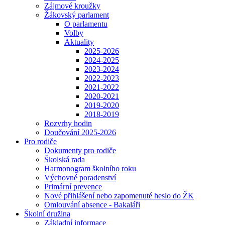
Zájmové kroužky
Žákovský parlament
O parlamentu
Volby
Aktuality
2025-2026
2024-2025
2023-2024
2022-2023
2021-2022
2020-2021
2019-2020
2018-2019
Rozvrhy hodin
Doučování 2025-2026
Pro rodiče
Dokumenty pro rodiče
Školská rada
Harmonogram školního roku
Výchovné poradenství
Primární prevence
Nové přihlášení nebo zapomenuté heslo do ŽK
Omlouvání absence - Bakaláři
Školní družina
Základní informace