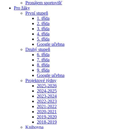
Pronájem sportovišť
Pro žáky
První stupeň
1. třída
2. třída
3. třída
4. třída
5. třída
Google učebna
Druhý stupeň
6. třída
7. třída
8. třída
9. třída
Google učebna
Projektové týdny
2025-2026
2024-2025
2023-2024
2022-2023
2021-2022
2020-2021
2019-2020
2018-2019
Knihovna