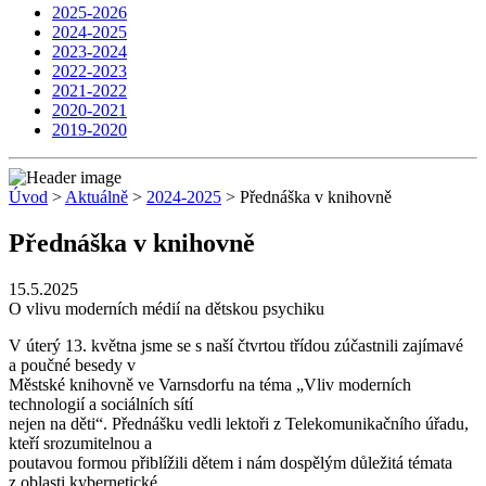
2025-2026
2024-2025
2023-2024
2022-2023
2021-2022
2020-2021
2019-2020
Úvod
>
Aktuálně
>
2024-2025
> Přednáška v knihovně
Přednáška v knihovně
15.5.2025
O vlivu moderních médií na dětskou psychiku
V úterý 13. května jsme se s naší čtvrtou třídou zúčastnili zajímavé
a poučné besedy v
Městské knihovně ve Varnsdorfu na téma „Vliv moderních
technologií a sociálních sítí
nejen na děti“. Přednášku vedli lektoři z Telekomunikačního úřadu,
kteří srozumitelnou a
poutavou formou přiblížili dětem i nám dospělým důležitá témata
z oblasti kybernetické