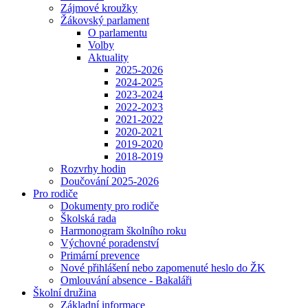
Zájmové kroužky
Žákovský parlament
O parlamentu
Volby
Aktuality
2025-2026
2024-2025
2023-2024
2022-2023
2021-2022
2020-2021
2019-2020
2018-2019
Rozvrhy hodin
Doučování 2025-2026
Pro rodiče
Dokumenty pro rodiče
Školská rada
Harmonogram školního roku
Výchovné poradenství
Primární prevence
Nové přihlášení nebo zapomenuté heslo do ŽK
Omlouvání absence - Bakaláři
Školní družina
Základní informace