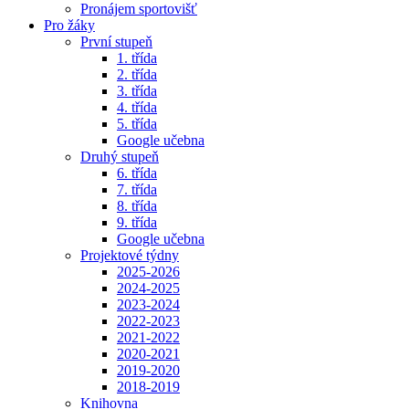
Pronájem sportovišť
Pro žáky
První stupeň
1. třída
2. třída
3. třída
4. třída
5. třída
Google učebna
Druhý stupeň
6. třída
7. třída
8. třída
9. třída
Google učebna
Projektové týdny
2025-2026
2024-2025
2023-2024
2022-2023
2021-2022
2020-2021
2019-2020
2018-2019
Knihovna