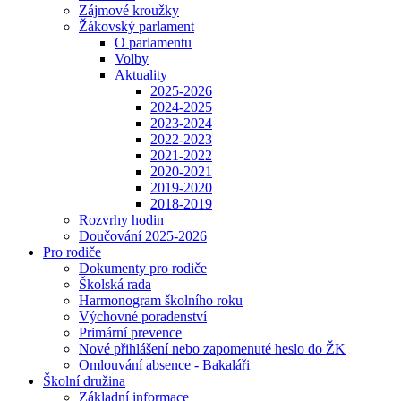
Zájmové kroužky
Žákovský parlament
O parlamentu
Volby
Aktuality
2025-2026
2024-2025
2023-2024
2022-2023
2021-2022
2020-2021
2019-2020
2018-2019
Rozvrhy hodin
Doučování 2025-2026
Pro rodiče
Dokumenty pro rodiče
Školská rada
Harmonogram školního roku
Výchovné poradenství
Primární prevence
Nové přihlášení nebo zapomenuté heslo do ŽK
Omlouvání absence - Bakaláři
Školní družina
Základní informace