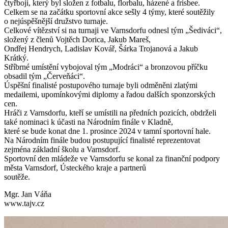
čtyřboji, který byl složen z fotbalu, florbalu, házené a frisbee.
Celkem se na začátku sportovní akce sešly 4 týmy, které soutěžily
o nejúspěšnější družstvo turnaje.
Celkové vítězství si na turnaji ve Varnsdorfu odnesl tým „Šediváci“,
složený z členů Vojtěch Dorica, Jakub Mareš,
Ondřej Hendrych, Ladislav Kovář, Šárka Trojanová a Jakub
Krátký.
Stříbrné umístění vybojoval tým „Modráci“ a bronzovou příčku
obsadil tým „Červeňáci“.
Úspěšní finalisté postupového turnaje byli odměněni zlatými
medailemi, upomínkovými diplomy a řadou dalších sponzorských
cen.
Hráči z Varnsdorfu, kteří se umístili na předních pozicích, obdrželi
také nominaci k účasti na Národním finále v Kladně,
které se bude konat dne 1. prosince 2024 v tamní sportovní hale.
Na Národním finále budou postupující finalisté reprezentovat
zejména základní školu a Varnsdorf.
Sportovní den mládeže ve Varnsdorfu se konal za finanční podpory
města Varnsdorf, Ústeckého kraje a partnerů
soutěže.
Mgr. Jan Váňa
www.tajv.cz