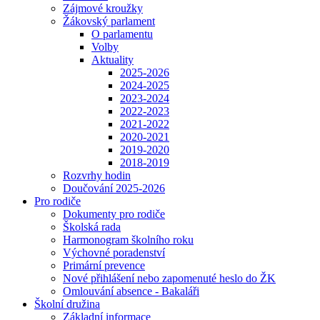
Zájmové kroužky
Žákovský parlament
O parlamentu
Volby
Aktuality
2025-2026
2024-2025
2023-2024
2022-2023
2021-2022
2020-2021
2019-2020
2018-2019
Rozvrhy hodin
Doučování 2025-2026
Pro rodiče
Dokumenty pro rodiče
Školská rada
Harmonogram školního roku
Výchovné poradenství
Primární prevence
Nové přihlášení nebo zapomenuté heslo do ŽK
Omlouvání absence - Bakaláři
Školní družina
Základní informace