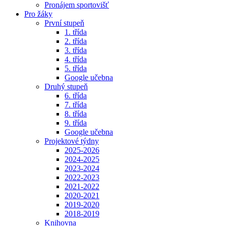
Pronájem sportovišť
Pro žáky
První stupeň
1. třída
2. třída
3. třída
4. třída
5. třída
Google učebna
Druhý stupeň
6. třída
7. třída
8. třída
9. třída
Google učebna
Projektové týdny
2025-2026
2024-2025
2023-2024
2022-2023
2021-2022
2020-2021
2019-2020
2018-2019
Knihovna