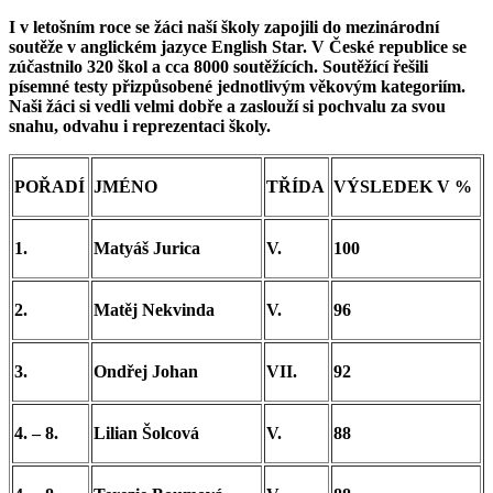
I v letošním roce se žáci naší školy zapojili do mezinárodní
soutěže v anglickém jazyce English Star. V České republice se
zúčastnilo 320 škol a cca 8000 soutěžících. Soutěžící řešili
písemné testy přizpůsobené jednotlivým věkovým kategoriím.
Naši žáci si vedli velmi dobře a zaslouží si pochvalu za svou
snahu, odvahu i reprezentaci školy.
POŘADÍ
JMÉNO
TŘÍDA
VÝSLEDEK V %
1.
Matyáš Jurica
V.
100
2.
Matěj Nekvinda
V.
96
3.
Ondřej Johan
VII.
92
4. – 8.
Lilian Šolcová
V.
88