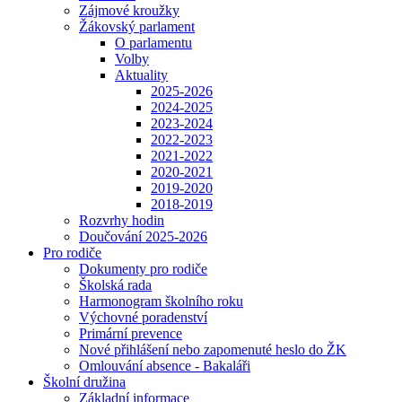
Zájmové kroužky
Žákovský parlament
O parlamentu
Volby
Aktuality
2025-2026
2024-2025
2023-2024
2022-2023
2021-2022
2020-2021
2019-2020
2018-2019
Rozvrhy hodin
Doučování 2025-2026
Pro rodiče
Dokumenty pro rodiče
Školská rada
Harmonogram školního roku
Výchovné poradenství
Primární prevence
Nové přihlášení nebo zapomenuté heslo do ŽK
Omlouvání absence - Bakaláři
Školní družina
Základní informace