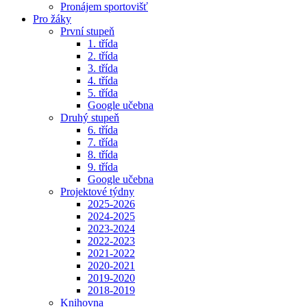
Pronájem sportovišť
Pro žáky
První stupeň
1. třída
2. třída
3. třída
4. třída
5. třída
Google učebna
Druhý stupeň
6. třída
7. třída
8. třída
9. třída
Google učebna
Projektové týdny
2025-2026
2024-2025
2023-2024
2022-2023
2021-2022
2020-2021
2019-2020
2018-2019
Knihovna