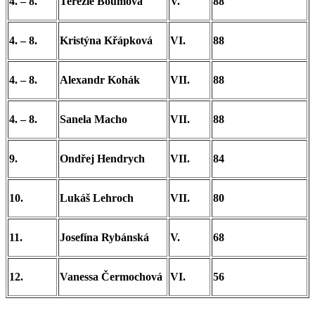
4. – 8.
Terezie Boumová
V.
88
4. – 8.
Kristýna Křápková
VI.
88
4. – 8.
Alexandr Kohák
VII.
88
4. – 8.
Sanela Macho
VII.
88
9.
Ondřej Hendrych
VII.
84
10.
Lukáš Lehroch
VII.
80
11.
Josefína Rybánská
V.
68
12.
Vanessa Čermochová
VI.
56