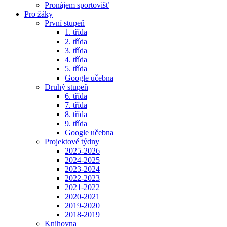
Pronájem sportovišť
Pro žáky
První stupeň
1. třída
2. třída
3. třída
4. třída
5. třída
Google učebna
Druhý stupeň
6. třída
7. třída
8. třída
9. třída
Google učebna
Projektové týdny
2025-2026
2024-2025
2023-2024
2022-2023
2021-2022
2020-2021
2019-2020
2018-2019
Knihovna