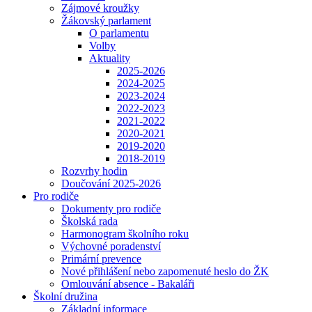
Zájmové kroužky
Žákovský parlament
O parlamentu
Volby
Aktuality
2025-2026
2024-2025
2023-2024
2022-2023
2021-2022
2020-2021
2019-2020
2018-2019
Rozvrhy hodin
Doučování 2025-2026
Pro rodiče
Dokumenty pro rodiče
Školská rada
Harmonogram školního roku
Výchovné poradenství
Primární prevence
Nové přihlášení nebo zapomenuté heslo do ŽK
Omlouvání absence - Bakaláři
Školní družina
Základní informace