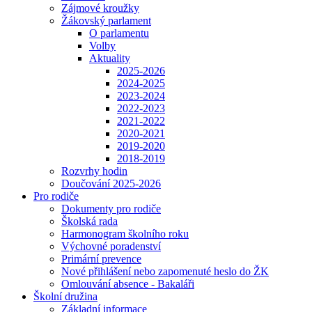
Zájmové kroužky
Žákovský parlament
O parlamentu
Volby
Aktuality
2025-2026
2024-2025
2023-2024
2022-2023
2021-2022
2020-2021
2019-2020
2018-2019
Rozvrhy hodin
Doučování 2025-2026
Pro rodiče
Dokumenty pro rodiče
Školská rada
Harmonogram školního roku
Výchovné poradenství
Primární prevence
Nové přihlášení nebo zapomenuté heslo do ŽK
Omlouvání absence - Bakaláři
Školní družina
Základní informace