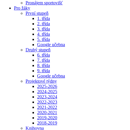
Pronájem sportovišť
Pro žáky
První stupeň
1. třída
2. třída
3. třída
4. třída
5. třída
Google učebna
Druhý stupeň
6. třída
7. třída
8. třída
9. třída
Google učebna
Projektové týdny
2025-2026
2024-2025
2023-2024
2022-2023
2021-2022
2020-2021
2019-2020
2018-2019
Knihovna