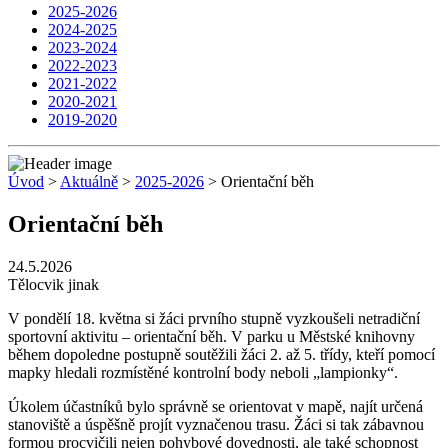
2025-2026
2024-2025
2023-2024
2022-2023
2021-2022
2020-2021
2019-2020
Úvod
>
Aktuálně
>
2025-2026
> Orientační běh
Orientační běh
24.5.2026
Tělocvik jinak
V pondělí 18. května si žáci prvního stupně vyzkoušeli netradiční
sportovní aktivitu – orientační běh. V parku u Městské knihovny
během dopoledne postupně soutěžili žáci 2. až 5. třídy, kteří pomocí
mapky hledali rozmístěné kontrolní body neboli „lampionky“.
Úkolem účastníků bylo správně se orientovat v mapě, najít určená
stanoviště a úspěšně projít vyznačenou trasu. Žáci si tak zábavnou
formou procvičili nejen pohybové dovednosti, ale také schopnost