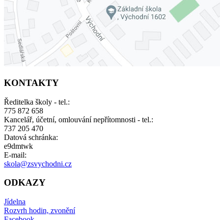
KONTAKTY
Ředitelka školy - tel.:
775 872 658
Kancelář, účetní, omlouvání nepřítomnosti - tel.:
737 205 470
Datová schránka:
e9dmtwk
E-mail:
skola@zsvychodni.cz
ODKAZY
Jídelna
Rozvrh hodin, zvonění
Facebook