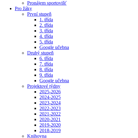
Pronájem sportovišť
Pro žáky
První stupeň
1. třída
2. třída
3. třída
4. třída
5. třída
Google učebna
Druhý stupeň
6. třída
7. třída
8. třída
9. třída
Google učebna
Projektové týdny
2025-2026
2024-2025
2023-2024
2022-2023
2021-2022
2020-2021
2019-2020
2018-2019
Knihovna