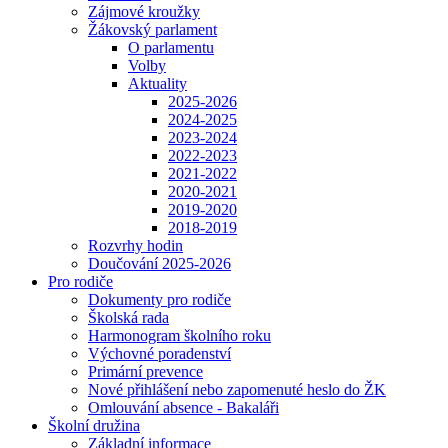
Zájmové kroužky
Žákovský parlament
O parlamentu
Volby
Aktuality
2025-2026
2024-2025
2023-2024
2022-2023
2021-2022
2020-2021
2019-2020
2018-2019
Rozvrhy hodin
Doučování 2025-2026
Pro rodiče
Dokumenty pro rodiče
Školská rada
Harmonogram školního roku
Výchovné poradenství
Primární prevence
Nové přihlášení nebo zapomenuté heslo do ŽK
Omlouvání absence - Bakaláři
Školní družina
Základní informace