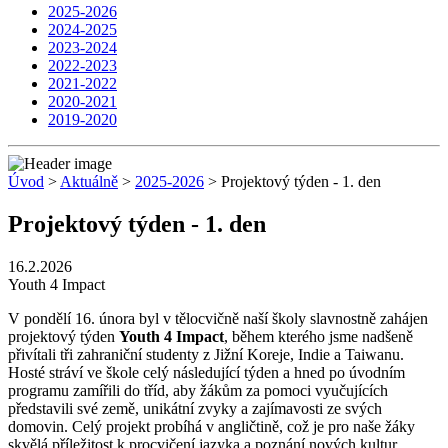
2025-2026
2024-2025
2023-2024
2022-2023
2021-2022
2020-2021
2019-2020
Úvod
>
Aktuálně
>
2025-2026
> Projektový týden - 1. den
Projektový týden - 1. den
16.2.2026
Youth 4 Impact
V pondělí 16. února byl v tělocvičně naší školy slavnostně zahájen
projektový týden
Youth 4 Impact
, během kterého jsme nadšeně
přivítali tři zahraniční studenty z Jižní Koreje, Indie a Taiwanu.
Hosté stráví ve škole celý následující týden a hned po úvodním
programu zamířili do tříd, aby žákům za pomoci vyučujících
představili své země, unikátní zvyky a zajímavosti ze svých
domovin. Celý projekt probíhá v angličtině, což je pro naše žáky
skvělá příležitost k procvičení jazyka a poznání nových kultur