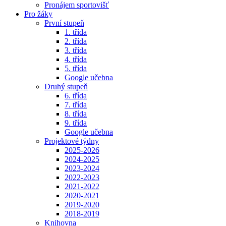
Pronájem sportovišť
Pro žáky
První stupeň
1. třída
2. třída
3. třída
4. třída
5. třída
Google učebna
Druhý stupeň
6. třída
7. třída
8. třída
9. třída
Google učebna
Projektové týdny
2025-2026
2024-2025
2023-2024
2022-2023
2021-2022
2020-2021
2019-2020
2018-2019
Knihovna