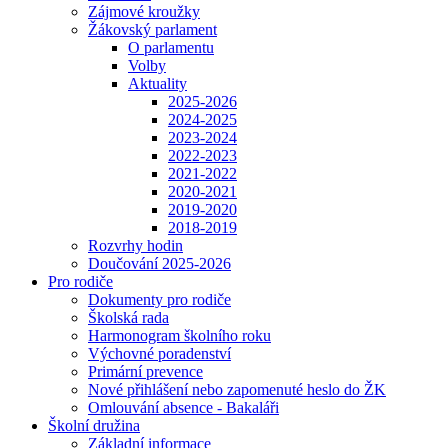
Zájmové kroužky
Žákovský parlament
O parlamentu
Volby
Aktuality
2025-2026
2024-2025
2023-2024
2022-2023
2021-2022
2020-2021
2019-2020
2018-2019
Rozvrhy hodin
Doučování 2025-2026
Pro rodiče
Dokumenty pro rodiče
Školská rada
Harmonogram školního roku
Výchovné poradenství
Primární prevence
Nové přihlášení nebo zapomenuté heslo do ŽK
Omlouvání absence - Bakaláři
Školní družina
Základní informace