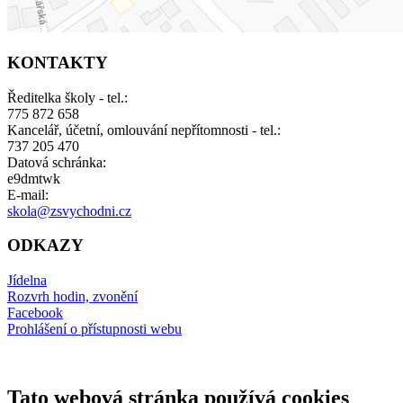
KONTAKTY
Ředitelka školy - tel.:
775 872 658
Kancelář, účetní, omlouvání nepřítomnosti - tel.:
737 205 470
Datová schránka:
e9dmtwk
E-mail:
skola@zsvychodni.cz
ODKAZY
Jídelna
Rozvrh hodin, zvonění
Facebook
Prohlášení o přístupnosti webu
Tato webová stránka používá cookies