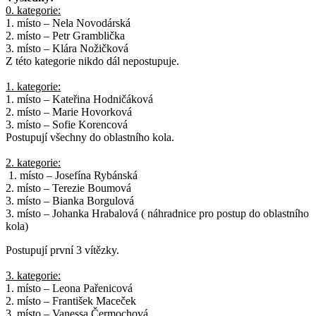
0. kategorie:
1. místo – Nela Novodárská
2. místo – Petr Gramblička
3. místo – Klára Nožičková
Z této kategorie nikdo dál nepostupuje.
1. kategorie:
1. místo – Kateřina Hodničáková
2. místo – Marie Hovorková
3. místo – Sofie Korencová
Postupují všechny do oblastního kola.
2. kategorie:
1. místo – Josefína Rybánská
2. místo – Terezie Boumová
3. místo – Bianka Borgulová
3. místo – Johanka Hrabalová ( náhradnice pro postup do oblastního
kola)
Postupují první 3 vítězky.
3. kategorie:
1. místo – Leona Pařenicová
2. místo – František Maceček
3. místo – Vanessa Čermochová