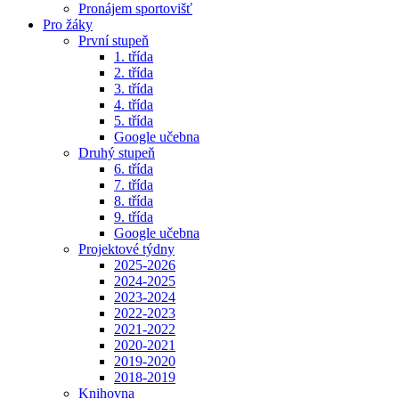
Pronájem sportovišť
Pro žáky
První stupeň
1. třída
2. třída
3. třída
4. třída
5. třída
Google učebna
Druhý stupeň
6. třída
7. třída
8. třída
9. třída
Google učebna
Projektové týdny
2025-2026
2024-2025
2023-2024
2022-2023
2021-2022
2020-2021
2019-2020
2018-2019
Knihovna