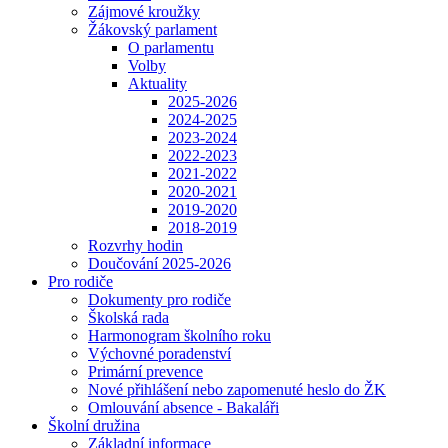
Zájmové kroužky
Žákovský parlament
O parlamentu
Volby
Aktuality
2025-2026
2024-2025
2023-2024
2022-2023
2021-2022
2020-2021
2019-2020
2018-2019
Rozvrhy hodin
Doučování 2025-2026
Pro rodiče
Dokumenty pro rodiče
Školská rada
Harmonogram školního roku
Výchovné poradenství
Primární prevence
Nové přihlášení nebo zapomenuté heslo do ŽK
Omlouvání absence - Bakaláři
Školní družina
Základní informace