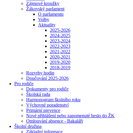
Zájmové kroužky
Žákovský parlament
O parlamentu
Volby
Aktuality
2025-2026
2024-2025
2023-2024
2022-2023
2021-2022
2020-2021
2019-2020
2018-2019
Rozvrhy hodin
Doučování 2025-2026
Pro rodiče
Dokumenty pro rodiče
Školská rada
Harmonogram školního roku
Výchovné poradenství
Primární prevence
Nové přihlášení nebo zapomenuté heslo do ŽK
Omlouvání absence - Bakaláři
Školní družina
Základní informace