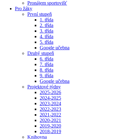
Pronájem sportovišť
Pro žáky
První stupeň
1. třída
2. třída
3. třída
4. třída
5. třída
Google učebna
Druhý stupeň
6. třída
7. třída
8. třída
9. třída
Google učebna
Projektové týdny
2025-2026
2024-2025
2023-2024
2022-2023
2021-2022
2020-2021
2019-2020
2018-2019
Knihovna