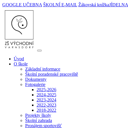
GOOGLE UČEBNA
ŠKOLNÍ E-MAIL
Žákovská knížka
JÍDELN
Úvod
O škole
Základní informace
Školní poradenské pracoviště
Dokumenty
Fotogalerie
2025-2026
2024-2025
2023-2024
2022-2023
2018-2022
Projekty školy
Školní zahrada
Pronájem sportovišť