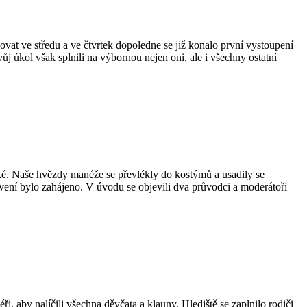
vat ve středu a ve čtvrtek dopoledne se již konalo první vystoupení
ůj úkol však splnili na výbornou nejen oni, ale i všechny ostatní
ské. Naše hvězdy manéže se převlékly do kostýmů a usadily se
avení bylo zahájeno. V úvodu se objevili dva průvodci a moderátoři –
, aby nalíčili všechna děvčata a klauny. Hlediště se zaplnilo rodiči