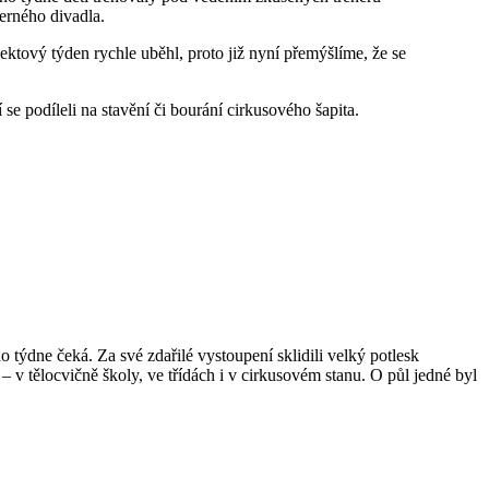
černého divadla.
ektový týden rychle uběhl, proto již nyní přemýšlíme, že se
e podíleli na stavění či bourání cirkusového šapita.
ho týdne čeká. Za své zdařilé vystoupení sklidili velký potlesk
 – v tělocvičně školy, ve třídách i v cirkusovém stanu. O půl jedné byl