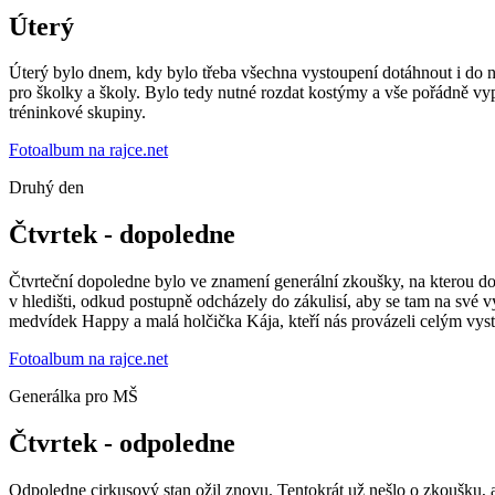
Úterý
Úterý bylo dnem, kdy bylo třeba všechna vystoupení dotáhnout i do ne
pro školky a školy. Bylo tedy nutné rozdat kostýmy a vše pořádně vypil
tréninkové skupiny.
Fotoalbum na rajce.net
Druhý den
Čtvrtek - dopoledne
Čtvrteční dopoledne bylo ve znamení generální zkoušky, na kterou dor
v hledišti, odkud postupně odcházely do zákulisí, aby se tam na své 
medvídek Happy a malá holčička Kája, kteří nás provázeli celým vys
Fotoalbum na rajce.net
Generálka pro MŠ
Čtvrtek - odpoledne
Odpoledne cirkusový stan ožil znovu. Tentokrát už nešlo o zkoušku, al