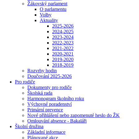
Žákovský parlament
O parlamentu
Volby
Aktuality
2025-2026
2024-2025
2023-2024
2022-2023
2021-2022
2020-2021
2019-2020
2018-2019
Rozvrhy hodin
Doučování 2025-2026
Pro rodiče
Dokumenty pro rodiče
Školská rada
Harmonogram školního roku
Výchovné poradenství
Primární prevence
Nové přihlášení nebo zapomenuté heslo do ŽK
Omlouvání absence - Bakaláři
Školní družina
Základní informace
Plánované akce