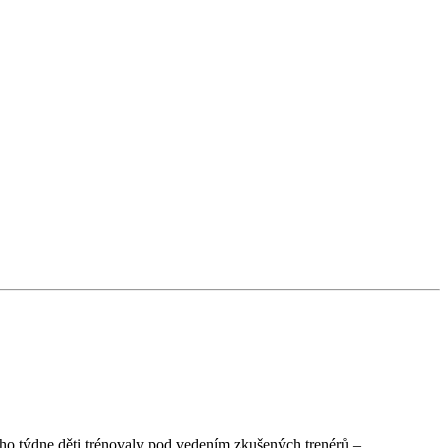
ho týdne děti trénovaly pod vedením zkušených trenérů –