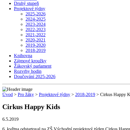
Druhý stupeň
Projektové týdny
2025-2026
2024-2025
2023-2024
2022-2023
2021-2022
2020-2021
2019-2020
2018-2019
Knihovna
Zájmové kroužky
Žákovský parlament
Rozvrhy hodin
Doučování 2025-2026
Úvod
>
Pro žáky
>
Projektové týdny
>
2018-2019
> Cirkus Happy K
Cirkus Happy Kids
6.5.2019
6. května odstartoval na ZŠ Východní projektový týden Cirkus Happy