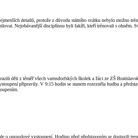
jmenších detailů, protože z důvodu státního svátku nebylo možno tréno
ovat. Nejobávanější disciplínou byli fakíři, kteří trénovali s ohněm. Sv
azili děti z téměř všech varnsdorfských školek a žáci ze ZŠ Bratislav
vystoupení připravily. V 9:15 hodin se stanem rozezněla hudba a předst
toupením.
e o opravdové vystoupení. Hodinu před představením se dostavili trenéři