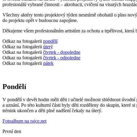
profesionálů vybrané činnosti – akrobacii, cvičení na visutých hrazdác
Všechny aktéry tento projektový týden nesmírně obohatil o plno nových
do projektu opět v budoucnu zapojíme.
Děkujeme všem profesionálním artistům za ochotu a trpělivost, která 
Odkaz na fotogalerii
pondělí
Odkaz na fotogalerii
úterý
Odkaz na fotogalerii
čtvrtek - dopoledne
Odkaz na fotogalerii
čtvrtek - odpoledne
Odkaz na fotogalerii
pátek
Pondělí
V pondělí v devět hodin měli děti i učitelé možnost shlédnout úvodní př
a uznání. Po této kulturní části byly děti rozděleny do skupin, které s
trénink ukončen a děti plné nadšení čekaly na úterý.
Fotoalbum na rajce.net
První den