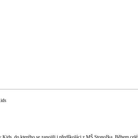
ids
 Kids, do kterého se zapojili i předškoláci z MŠ Stonožka. Během celé