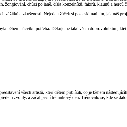
h, žonglování, chůzi po laně, čísla kouzelníků, fakírů, klaunů a herců 
 zážitků a zkušeností. Nejeden žáček si posteskl nad tím, jak náš proj
byla během nácviku potřeba. Děkujeme také všem dobrovolníkům, kteří s
edstavení všech artistů, kteří dětem přiblížili, co je během následující
i předem zvolily, a začal první tréninkový den. Trénovalo se, kde se dalo