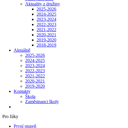
Aktuality z družiny
2025-2026
2024-2025
2023-2024
2022-2023
2021-2022
2020-2021
2019-2020
2018-2019
Aktuálně
2025-2026
2024-2025
2023-2024
2022-2023
2021-2022
2020-2021
2019-2020
Kontakty
Škola
Zaměstnanci školy
Pro žáky
První stupeň