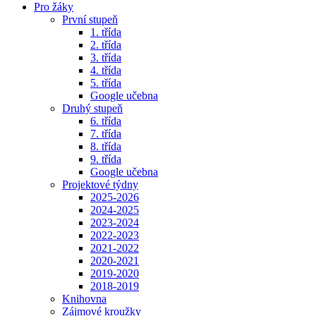
Pro žáky
První stupeň
1. třída
2. třída
3. třída
4. třída
5. třída
Google učebna
Druhý stupeň
6. třída
7. třída
8. třída
9. třída
Google učebna
Projektové týdny
2025-2026
2024-2025
2023-2024
2022-2023
2021-2022
2020-2021
2019-2020
2018-2019
Knihovna
Zájmové kroužky