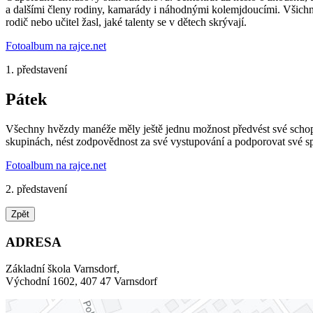
a dalšími členy rodiny, kamarády i náhodnými kolemjdoucími. Všichni a
rodič nebo učitel žasl, jaké talenty se v dětech skrývají.
Fotoalbum na rajce.net
1. představení
Pátek
Všechny hvězdy manéže měly ještě jednu možnost předvést své schopnos
skupinách, nést zodpovědnost za své vystupování a podporovat své spo
Fotoalbum na rajce.net
2. představení
Zpět
ADRESA
Základní škola Varnsdorf,
Východní 1602, 407 47 Varnsdorf