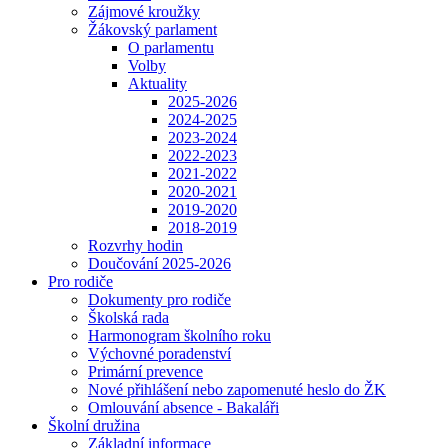
Zájmové kroužky
Žákovský parlament
O parlamentu
Volby
Aktuality
2025-2026
2024-2025
2023-2024
2022-2023
2021-2022
2020-2021
2019-2020
2018-2019
Rozvrhy hodin
Doučování 2025-2026
Pro rodiče
Dokumenty pro rodiče
Školská rada
Harmonogram školního roku
Výchovné poradenství
Primární prevence
Nové přihlášení nebo zapomenuté heslo do ŽK
Omlouvání absence - Bakaláři
Školní družina
Základní informace