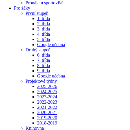
Pronájem sportovišť
Pro žáky
První stupeň
1. třída
2. třída
3. třída
4. třída
5. třída
Google učebna
Druhý stupeň
6. třída
7. třída
8. třída
9. třída
Google učebna
Projektové týdny
2025-2026
2024-2025
2023-2024
2022-2023
2021-2022
2020-2021
2019-2020
2018-2019
Knihovna