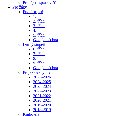
Pronájem sportovišť
Pro žáky
První stupeň
1. třída
2. třída
3. třída
4. třída
5. třída
Google učebna
Druhý stupeň
6. třída
7. třída
8. třída
9. třída
Google učebna
Projektové týdny
2025-2026
2024-2025
2023-2024
2022-2023
2021-2022
2020-2021
2019-2020
2018-2019
Knihovna