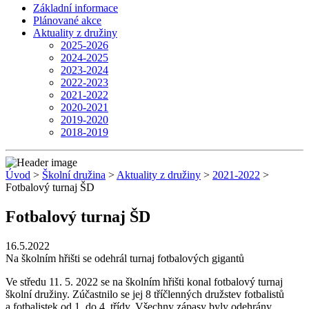
Základní informace
Plánované akce
Aktuality z družiny
2025-2026
2024-2025
2023-2024
2022-2023
2021-2022
2020-2021
2019-2020
2018-2019
Úvod
>
Školní družina
>
Aktuality z družiny
>
2021-2022
>
Fotbalový turnaj ŠD
Fotbalový turnaj ŠD
16.5.2022
Na školním hřišti se odehrál turnaj fotbalových gigantů
Ve středu 11. 5. 2022 se na školním hřišti konal fotbalový turnaj
školní družiny. Zúčastnilo se jej 8 tříčlenných družstev fotbalistů
a fotbalistek od 1. do 4. třídy. Všechny zápasy byly odehrány