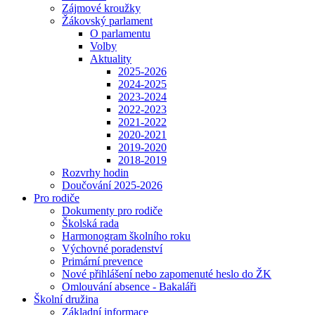
Zájmové kroužky
Žákovský parlament
O parlamentu
Volby
Aktuality
2025-2026
2024-2025
2023-2024
2022-2023
2021-2022
2020-2021
2019-2020
2018-2019
Rozvrhy hodin
Doučování 2025-2026
Pro rodiče
Dokumenty pro rodiče
Školská rada
Harmonogram školního roku
Výchovné poradenství
Primární prevence
Nové přihlášení nebo zapomenuté heslo do ŽK
Omlouvání absence - Bakaláři
Školní družina
Základní informace