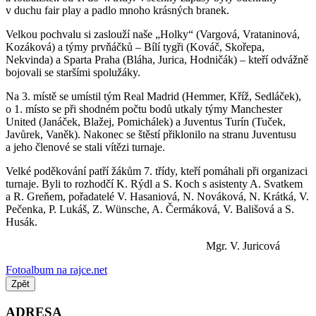
v duchu fair play a padlo mnoho krásných branek.
Velkou pochvalu si zaslouží naše „Holky“ (Vargová, Vrataninová,
Kozáková) a týmy prvňáčků – Bílí tygři (Kováč, Skořepa,
Nekvinda) a Sparta Praha (Bláha, Jurica, Hodničák) – kteří odvážně
bojovali se staršími spolužáky.
Na 3. místě se umístil tým Real Madrid (Hemmer, Kříž, Sedláček),
o 1. místo se při shodném počtu bodů utkaly týmy Manchester
United (Janáček, Blažej, Pomichálek) a Juventus Turín (Tuček,
Javůrek, Vaněk). Nakonec se štěstí přiklonilo na stranu Juventusu
a jeho členové se stali vítězi turnaje.
Velké poděkování patří žákům 7. třídy, kteří pomáhali při organizaci
turnaje. Byli to rozhodčí K. Rýdl a S. Koch s asistenty A. Svatkem
a R. Greňem, pořadatelé V. Hasaniová, N. Nováková, N. Krátká, V.
Pečenka, P. Lukáš, Z. Wünsche, A. Čermáková, V. Bališová a S.
Husák.
Mgr. V. Juricová
Fotoalbum na rajce.net
Zpět
ADRESA