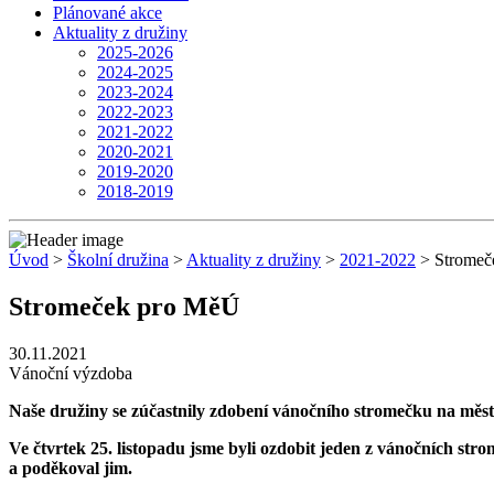
Plánované akce
Aktuality z družiny
2025-2026
2024-2025
2023-2024
2022-2023
2021-2022
2020-2021
2019-2020
2018-2019
Úvod
>
Školní družina
>
Aktuality z družiny
>
2021-2022
> Stromeč
Stromeček pro MěÚ
30.11.2021
Vánoční výzdoba
Naše družiny se zúčastnily zdobení vánočního stromečku na měst
Ve čtvrtek 25. listopadu jsme byli ozdobit jeden z vánočních stro
a poděkoval jim.