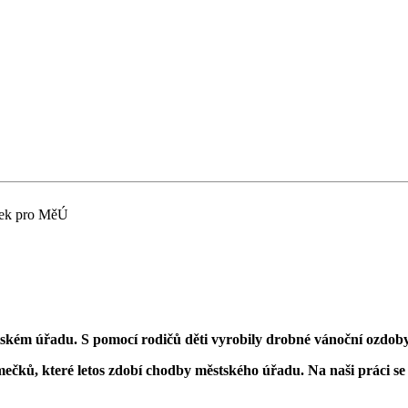
ek pro MěÚ
ském úřadu. S pomocí rodičů děti vyrobily drobné vánoční ozdoby
mečků, které letos zdobí chodby městského úřadu. Na naši práci se př