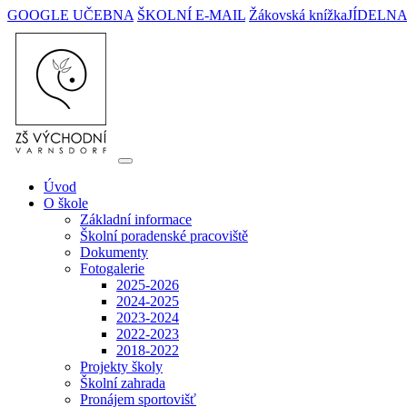
GOOGLE UČEBNA
ŠKOLNÍ E-MAIL
Žákovská knížka
JÍDELN
Úvod
O škole
Základní informace
Školní poradenské pracoviště
Dokumenty
Fotogalerie
2025-2026
2024-2025
2023-2024
2022-2023
2018-2022
Projekty školy
Školní zahrada
Pronájem sportovišť