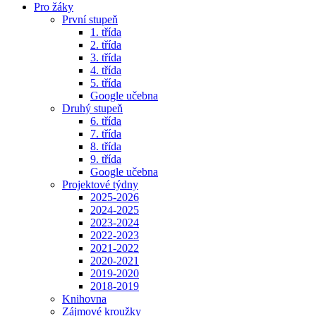
Pro žáky
První stupeň
1. třída
2. třída
3. třída
4. třída
5. třída
Google učebna
Druhý stupeň
6. třída
7. třída
8. třída
9. třída
Google učebna
Projektové týdny
2025-2026
2024-2025
2023-2024
2022-2023
2021-2022
2020-2021
2019-2020
2018-2019
Knihovna
Zájmové kroužky