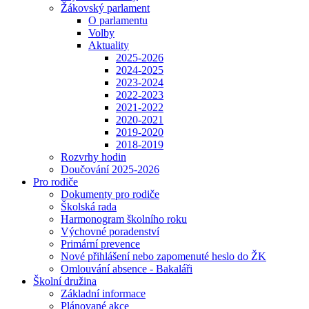
Žákovský parlament
O parlamentu
Volby
Aktuality
2025-2026
2024-2025
2023-2024
2022-2023
2021-2022
2020-2021
2019-2020
2018-2019
Rozvrhy hodin
Doučování 2025-2026
Pro rodiče
Dokumenty pro rodiče
Školská rada
Harmonogram školního roku
Výchovné poradenství
Primární prevence
Nové přihlášení nebo zapomenuté heslo do ŽK
Omlouvání absence - Bakaláři
Školní družina
Základní informace
Plánované akce