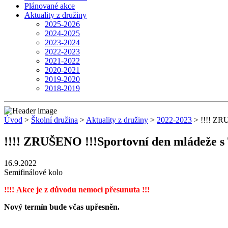
Plánované akce
Aktuality z družiny
2025-2026
2024-2025
2023-2024
2022-2023
2021-2022
2020-2021
2019-2020
2018-2019
Úvod
>
Školní družina
>
Aktuality z družiny
>
2022-2023
> !!!! ZR
!!!! ZRUŠENO !!!Sportovní den mládeže 
16.9.2022
Semifinálové kolo
!!!! Akce je z důvodu nemoci přesunuta !!!
Nový termín bude včas upřesněn.