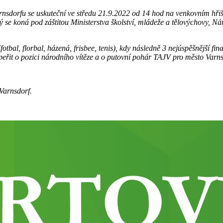
nsdorfu se uskuteční ve středu 21.9.2022 od 14 hod na venkovním hřišt
erý se koná pod záštitou Ministerstva školství, mládeže a tělovýchovy,
otbal, florbal, házená, frisbee, tenis), kdy následně 3 nejúspěšnější fina
peřit o pozici národního vítěze a o putovní pohár TAJV pro město Varns
Varnsdorf.