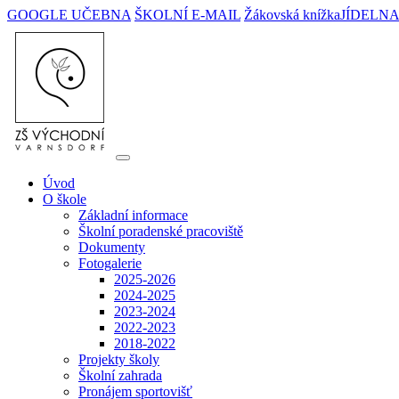
GOOGLE UČEBNA
ŠKOLNÍ E-MAIL
Žákovská knížka
JÍDELN
Úvod
O škole
Základní informace
Školní poradenské pracoviště
Dokumenty
Fotogalerie
2025-2026
2024-2025
2023-2024
2022-2023
2018-2022
Projekty školy
Školní zahrada
Pronájem sportovišť