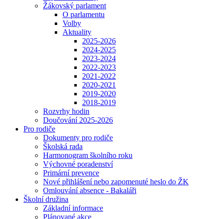
Žákovský parlament
O parlamentu
Volby
Aktuality
2025-2026
2024-2025
2023-2024
2022-2023
2021-2022
2020-2021
2019-2020
2018-2019
Rozvrhy hodin
Doučování 2025-2026
Pro rodiče
Dokumenty pro rodiče
Školská rada
Harmonogram školního roku
Výchovné poradenství
Primární prevence
Nové přihlášení nebo zapomenuté heslo do ŽK
Omlouvání absence - Bakaláři
Školní družina
Základní informace
Plánované akce