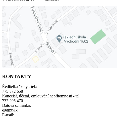
KONTAKTY
Ředitelka školy - tel.:
775 872 658
Kancelář, účetní, omlouvání nepřítomnosti - tel.:
737 205 470
Datová schránka:
e9dmtwk
E-mail: