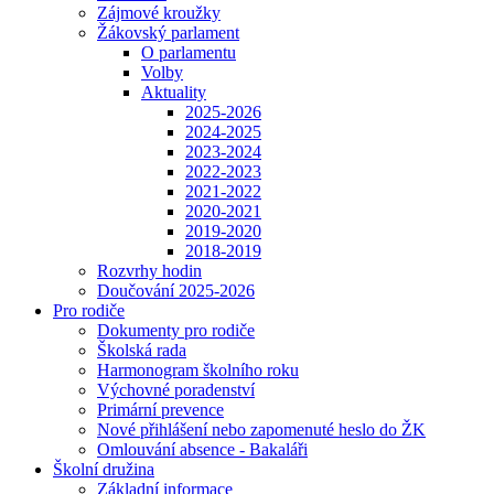
Zájmové kroužky
Žákovský parlament
O parlamentu
Volby
Aktuality
2025-2026
2024-2025
2023-2024
2022-2023
2021-2022
2020-2021
2019-2020
2018-2019
Rozvrhy hodin
Doučování 2025-2026
Pro rodiče
Dokumenty pro rodiče
Školská rada
Harmonogram školního roku
Výchovné poradenství
Primární prevence
Nové přihlášení nebo zapomenuté heslo do ŽK
Omlouvání absence - Bakaláři
Školní družina
Základní informace