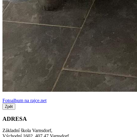
Fotoalbum na rajce.net
Zpět
ADRESA
Základní škola Varnsdorf,
Východní 1602, 407 47 Varnsdorf