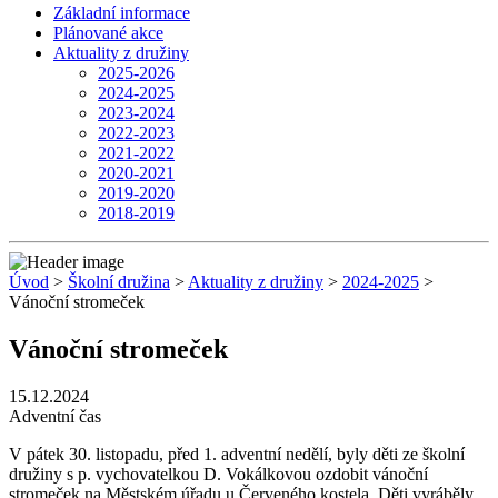
Základní informace
Plánované akce
Aktuality z družiny
2025-2026
2024-2025
2023-2024
2022-2023
2021-2022
2020-2021
2019-2020
2018-2019
Úvod
>
Školní družina
>
Aktuality z družiny
>
2024-2025
>
Vánoční stromeček
Vánoční stromeček
15.12.2024
Adventní čas
V pátek 30. listopadu, před 1. adventní nedělí, byly děti ze školní
družiny s p. vychovatelkou D. Vokálkovou ozdobit vánoční
stromeček na Městském úřadu u Červeného kostela. Děti vyráběly