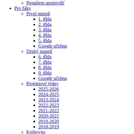
Pronájem sportovišť
Pro žáky
První stupeň
1. třída
2. třída
3. třída
4. třída
5. třída
Google učebna
Druhý stupeň
6. třída
7. třída
8. třída
9. třída
Google učebna
Projektové týdny
2025-2026
2024-2025
2023-2024
2022-2023
2021-2022
2020-2021
2019-2020
2018-2019
Knihovna