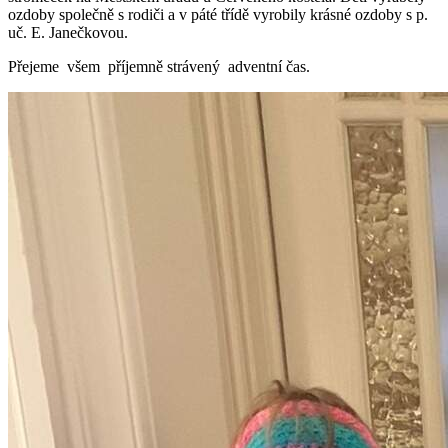
ozdoby společně s rodiči a v páté třídě vyrobily krásné ozdoby s p.
uč. E. Janečkovou.
Přejeme všem příjemně strávený adventní čas.