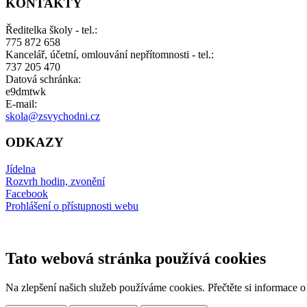
KONTAKTY
Ředitelka školy - tel.:
775 872 658
Kancelář, účetní, omlouvání nepřítomnosti - tel.:
737 205 470
Datová schránka:
e9dmtwk
E-mail:
skola@zsvychodni.cz
ODKAZY
Jídelna
Rozvrh hodin, zvonění
Facebook
Prohlášení o přístupnosti webu
Tato webová stránka používá cookies
Na zlepšení našich služeb používáme cookies. Přečtěte si informace 