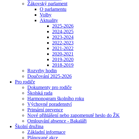
Žákovský parlament
O parlamentu
Volby
Aktuality
2025-2026
2024-2025
2023-2024
2022-2023
2021-2022
2020-2021
2019-2020
2018-2019
Rozvrhy hodin
Doučování 2025-2026
Pro rodiče
Dokumenty pro rodiče
Školská rada
Harmonogram školního roku
Výchovné poradenství
Primární prevence
Nové přihlášení nebo zapomenuté heslo do ŽK
Omlouvání absence - Bakaláři
Školní družina
Základní informace
Plánované akce