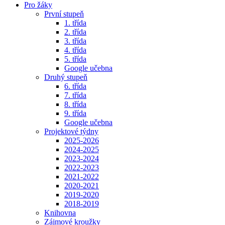
Pro žáky
První stupeň
1. třída
2. třída
3. třída
4. třída
5. třída
Google učebna
Druhý stupeň
6. třída
7. třída
8. třída
9. třída
Google učebna
Projektové týdny
2025-2026
2024-2025
2023-2024
2022-2023
2021-2022
2020-2021
2019-2020
2018-2019
Knihovna
Zájmové kroužky