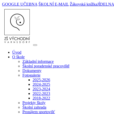
GOOGLE UČEBNA
ŠKOLNÍ E-MAIL
Žákovská knížka
JÍDELN
Úvod
O škole
Základní informace
Školní poradenské pracoviště
Dokumenty
Fotogalerie
2025-2026
2024-2025
2023-2024
2022-2023
2018-2022
Projekty školy
Školní zahrada
Pronájem sportovišť