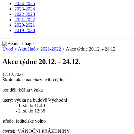
2024-2025
2023-2024
2022-2023
2021-2022
2020-2021
2019-2020
Úvod
>
Aktuálně
>
2021-2022
> Akce týdne 20.12. - 24.12.
Akce týdne 20.12. - 24.12.
17.12.2021
Školní akce nadcházejícího týdne
pondělí: běžná výuka
úterý: výuka na budově Východní
- 1. st. do 11:40
- 2. st. do 12:35
středa: ředitelské volno
čtvrtek: VÁNOČNÍ PRÁZDNINY