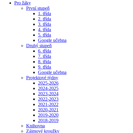
Pro žáky
První stupeň
1. třída
2. třída
3. třída
4. třída
5. třída
Google učebna
Druhý stupeň
6. třída
7. třída
8. třída
9. třída
Google učebna
Projektové týdny
2025-2026
2024-2025
2023-2024
2022-2023
2021-2022
2020-2021
2019-2020
2018-2019
Knihovna
Zájmové kroužky