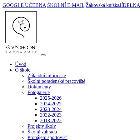
GOOGLE UČEBNA
ŠKOLNÍ E-MAIL
Žákovská knížka
JÍDELN
Úvod
O škole
Základní informace
Školní poradenské pracoviště
Dokumenty
Fotogalerie
2025-2026
2024-2025
2023-2024
2022-2023
2018-2022
Projekty školy
Školní zahrada
Pronájem sportovišť