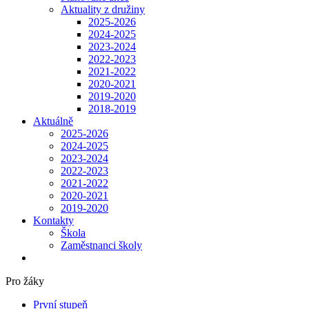
Aktuality z družiny
2025-2026
2024-2025
2023-2024
2022-2023
2021-2022
2020-2021
2019-2020
2018-2019
Aktuálně
2025-2026
2024-2025
2023-2024
2022-2023
2021-2022
2020-2021
2019-2020
Kontakty
Škola
Zaměstnanci školy
Pro žáky
První stupeň