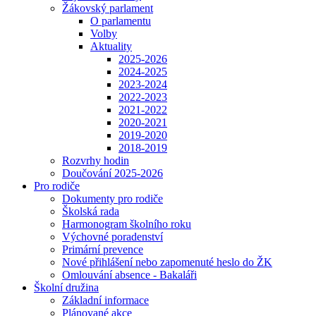
Žákovský parlament
O parlamentu
Volby
Aktuality
2025-2026
2024-2025
2023-2024
2022-2023
2021-2022
2020-2021
2019-2020
2018-2019
Rozvrhy hodin
Doučování 2025-2026
Pro rodiče
Dokumenty pro rodiče
Školská rada
Harmonogram školního roku
Výchovné poradenství
Primární prevence
Nové přihlášení nebo zapomenuté heslo do ŽK
Omlouvání absence - Bakaláři
Školní družina
Základní informace
Plánované akce