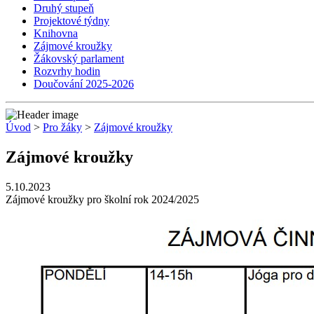
Druhý stupeň
Projektové týdny
Knihovna
Zájmové kroužky
Žákovský parlament
Rozvrhy hodin
Doučování 2025-2026
Úvod
>
Pro žáky
>
Zájmové kroužky
Zájmové kroužky
5.10.2023
Zájmové kroužky pro školní rok 2024/2025