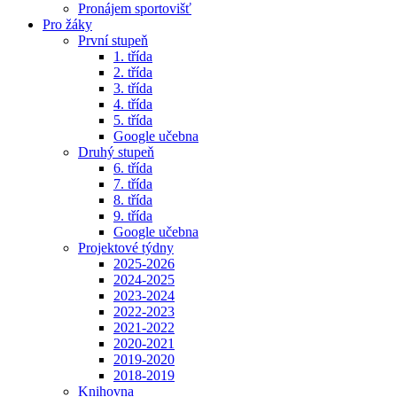
Pronájem sportovišť
Pro žáky
První stupeň
1. třída
2. třída
3. třída
4. třída
5. třída
Google učebna
Druhý stupeň
6. třída
7. třída
8. třída
9. třída
Google učebna
Projektové týdny
2025-2026
2024-2025
2023-2024
2022-2023
2021-2022
2020-2021
2019-2020
2018-2019
Knihovna