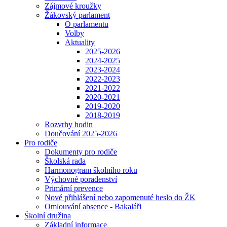
Zájmové kroužky
Žákovský parlament
O parlamentu
Volby
Aktuality
2025-2026
2024-2025
2023-2024
2022-2023
2021-2022
2020-2021
2019-2020
2018-2019
Rozvrhy hodin
Doučování 2025-2026
Pro rodiče
Dokumenty pro rodiče
Školská rada
Harmonogram školního roku
Výchovné poradenství
Primární prevence
Nové přihlášení nebo zapomenuté heslo do ŽK
Omlouvání absence - Bakaláři
Školní družina
Základní informace